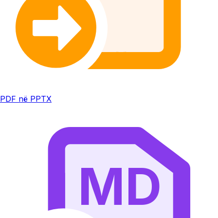
PDF në PPTX
MD