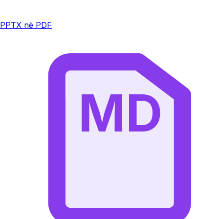
PPTX në PDF
MD