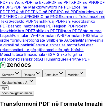
PDF në Word
PDF në Excel
PDF në PPTX
PDF në PNG
PDF
në JPG
PDF në Markdown
Word në PDF
Excel në
PDF
PPTX në PDF
PNG në PDF
JPG në PDF
Markdown në
PDF
HEIC në JPEG
HEIC në PNG
Skanim në Tekst
Imazh në
Tekst
Redakto PDF
Nënshkruaj PDF
Fshi Faqet
Bashko
PDF
Bashko Imazhet
Ndaj PDF
Ngjesh PDF
Ngjesh
Imazhin
Mbro PDF
Zhblloko PDF
Filigran PDF
Shto numra
faqesh
Formulari W-4
Formulari W-9
Formulari I-9
Shiko të
gjithë formularët
Kontratë Shitblerje Automjeti
Marrëveshja
e qirasë së banimit
Fatura e shitjes së motorëve
Letër
rekomandimi - e përgjithshme
Letër për Kafshë
Mbështetëse Emocionale (ESA)
Shiko të gjitha
shabllonet
Transkripto
AI Humanizues
Përkthe PDF
Konverto
Redakto
Formularë
Modelet
Karakteristikat e AI
Hyr
open navigation menu
Transformoni PDF në Formate Imazhi