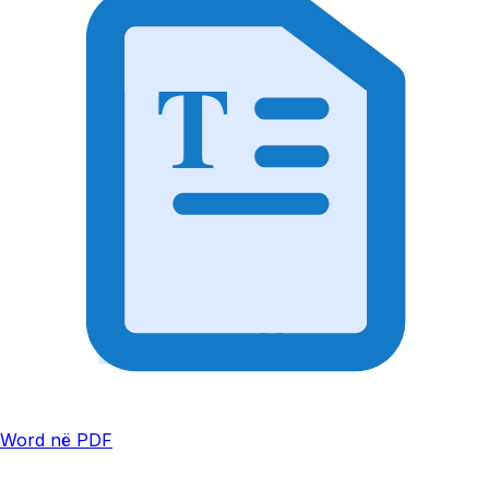
T
Word në PDF