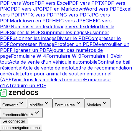
PDF vers Word
PDF vers Excel
PDF vers PPTX
PDF vers
PNG
PDF vers JPG
PDF en Markdown
Word vers PDF
Excel
vers PDF
PPTX vers PDF
PNG vers PDF
JPG vers
PDF
Markdown en PDF
HEIC vers JPEG
HEIC vers
PNG
Numériser en texte
Image vers texte
Modifier le
PDF
Signer le PDF
Supprimer les pages
Fusionner
PDF
Fusionner les images
Diviser le PDF
Compresser le
PDF
Compresser l'image
Protéger un PDF
Déverrouiller un
PDF
Filigraner un PDF
Ajouter des numéros de
page
Formulaire W-4
Formulaire W-9
Formulaire I-9
Voir
tout
Acte de vente d'un véhicule automobile
Contrat de bail
résidentiel
Acte de vente de moto
Lettre de recommandation
générale
Lettre pour animal de soutien émotionnel
(ASE)
Voir tous les modèles
Transcrire
Humaniseur
d'IA
Traduire un PDF
Convertir
Modifier
Formulaires
Modèles
Fonctionnalités IA
Se connecter
open navigation menu