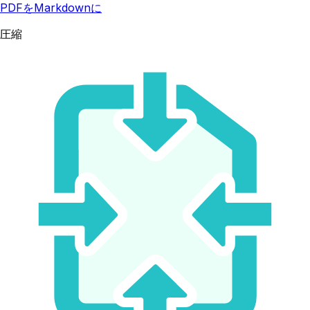
PDFをMarkdownに
圧縮