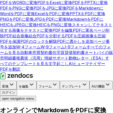
PDFをWORDに変換
PDFをExcelに変換
PDFをPPTXに変換
PDFをPNGに変換
PDFをJPGに変換
PDFをMarkdownに
WordをPDFに変換
ExcelをPDFに変換
PPTXをPDFに変換
PNGをPDFに変換
JPGをPDFに変換
MarkdownをPDFに
HEICをJPEGに変換
HEICをPNGに変換
スキャンしてテキスト
化する
画像をテキストに変換
PDFを編集
PDFに署名
ページ削
除
PDF結合
画像結合
PDFを分割する
PDFを圧縮
画像を圧縮
PDFを保護
PDFのロックを解除
PDFに透かしを追加
ページ番
号を追加
W-4フォーム
W-9フォーム
I-9フォーム
すべてのフォ
ームを見る
自動車売買契約書
住宅賃貸借契約書
オートバイの販
売明細書
推薦状（汎用）
情緒サポート動物レター（ESA）
す
べてのテンプレートを見る
文字起こし
AIヒューマナイザー
PDFを翻訳
変換
を編集
フォーム
テンプレート
AIの機能
ログイン
open navigation menu
オンラインでMarkdownをPDFに変換