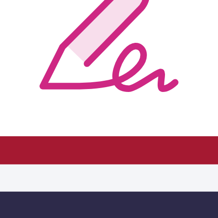
กรอกและเซ็น PDF
แก้ไขและเซ็นเอกสารแบบดิจิทัลได้ง่ายๆ เพียงแก้ไขเนื้อหา กรอก
ฟิลด์แบบฟอร์ม และเพิ่มลายเซ็น