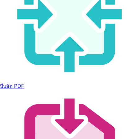
บีบอัด PDF