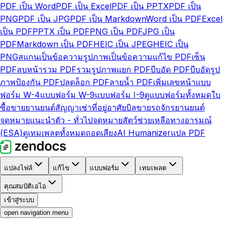
PDF เป็น Word
PDF เป็น Excel
PDF เป็น PPTX
PDF เป็น
PNG
PDF เป็น JPG
PDF เป็น Markdown
Word เป็น PDF
Excel
เป็น PDF
PPTX เป็น PDF
PNG เป็น PDF
JPG เป็น
PDF
Markdown เป็น PDF
HEIC เป็น JPEG
HEIC เป็น
PNG
สแกนเป็นข้อความ
รูปภาพเป็นข้อความ
แก้ไข PDF
เซ็น
PDF
ลบหน้า
รวม PDF
รวมรูปภาพ
แยก PDF
บีบอัด PDF
บีบอัดรูป
ภาพ
ป้องกัน PDF
ปลดล็อก PDF
ลายน้ำ PDF
เพิ่มเลขหน้า
แบบ
ฟอร์ม W-4
แบบฟอร์ม W-9
แบบฟอร์ม I-9
ดูแบบฟอร์มทั้งหมด
ใบ
ซื้อขายยานยนต์
สัญญาเช่าที่อยู่อาศัย
บิลขายรถจักรยานยนต์
จดหมายแนะนำตัว - ทั่วไป
จดหมายสัตว์ช่วยเหลือทางอารมณ์
(ESA)
ดูเทมเพลตทั้งหมด
ถอดเสียง
AI Humanizer
แปล PDF
แปลงไฟล์
แก้ไข
แบบฟอร์ม
เทมเพลต
คุณสมบัติเอไอ
เข้าสู่ระบบ
open navigation menu