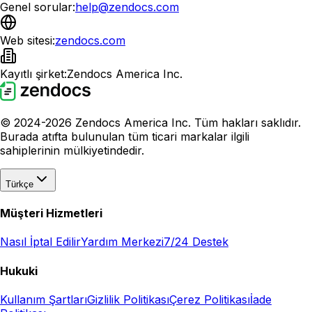
Genel sorular:
help@zendocs.com
Web sitesi:
zendocs.com
Kayıtlı şirket:
Zendocs America Inc.
© 2024-2026 Zendocs America Inc. Tüm hakları saklıdır.
Burada atıfta bulunulan tüm ticari markalar ilgili
sahiplerinin mülkiyetindedir.
Türkçe
Müşteri Hizmetleri
Nasıl İptal Edilir
Yardım Merkezi
7/24 Destek
Hukuki
Kullanım Şartları
Gizlilik Politikası
Çerez Politikası
İade