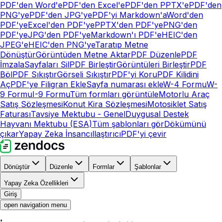
PDF'den Word'e
PDF'den Excel'e
PDF'den PPTX'e
PDF'den
PNG'ye
PDF'den JPG'ye
PDF'yi Markdown'a
Word'den
PDF'ye
Excel'den PDF'ye
PPTX'den PDF'ye
PNG'den
PDF'ye
JPG'den PDF'ye
Markdown'ı PDF'e
HEIC'den
JPEG'e
HEIC'den PNG'ye
Taratıp Metne
Dönüştür
Görüntüden Metne Aktar
PDF Düzenle
PDF
İmzala
Sayfaları Sil
PDF Birleştir
Görüntüleri Birleştir
PDF
Böl
PDF Sıkıştır
Görseli Sıkıştır
PDF'yi Koru
PDF Kilidini
Aç
PDF'ye Filigran Ekle
Sayfa numarası ekle
W-4 Formu
W-
9 Formu
I-9 Formu
Tüm formları görüntüle
Motorlu Araç
Satış Sözleşmesi
Konut Kira Sözleşmesi
Motosiklet Satış
Faturası
Tavsiye Mektubu - Genel
Duygusal Destek
Hayvanı Mektubu (ESA)
Tüm şablonları gör
Dökümünü
çıkar
Yapay Zeka İnsancıllaştırıcı
PDF'yi çevir
Dönüştür
Düzenle
Formlar
Şablonlar
Yapay Zeka Özellikleri
Giriş
open navigation menu