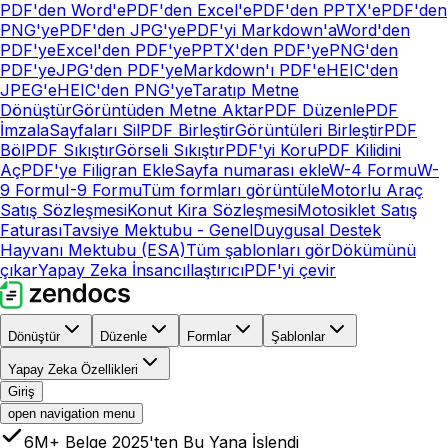
PDF'den Word'e
PDF'den Excel'e
PDF'den PPTX'e
PDF'den
PNG'ye
PDF'den JPG'ye
PDF'yi Markdown'a
Word'den
PDF'ye
Excel'den PDF'ye
PPTX'den PDF'ye
PNG'den
PDF'ye
JPG'den PDF'ye
Markdown'ı PDF'e
HEIC'den
JPEG'e
HEIC'den PNG'ye
Taratıp Metne
Dönüştür
Görüntüden Metne Aktar
PDF Düzenle
PDF
İmzala
Sayfaları Sil
PDF Birleştir
Görüntüleri Birleştir
PDF
Böl
PDF Sıkıştır
Görseli Sıkıştır
PDF'yi Koru
PDF Kilidini
Aç
PDF'ye Filigran Ekle
Sayfa numarası ekle
W-4 Formu
W-
9 Formu
I-9 Formu
Tüm formları görüntüle
Motorlu Araç
Satış Sözleşmesi
Konut Kira Sözleşmesi
Motosiklet Satış
Faturası
Tavsiye Mektubu - Genel
Duygusal Destek
Hayvanı Mektubu (ESA)
Tüm şablonları gör
Dökümünü
çıkar
Yapay Zeka İnsancıllaştırıcı
PDF'yi çevir
Dönüştür
Düzenle
Formlar
Şablonlar
Yapay Zeka Özellikleri
Giriş
open navigation menu
6M+ Belge 2025'ten Bu Yana İşlendi