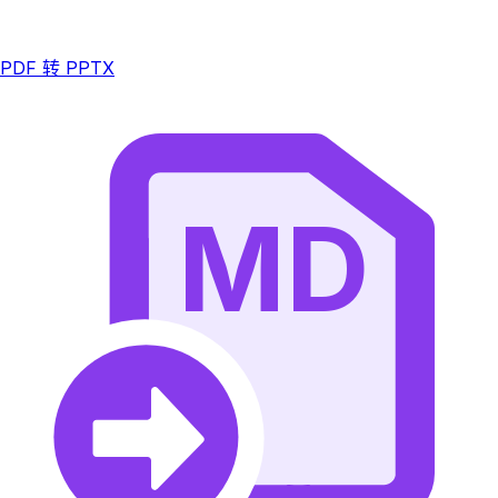
PDF 转 PPTX
MD