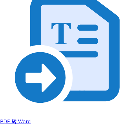
T
PDF 转 Word