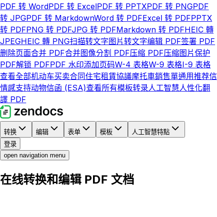
PDF 转 Word
PDF 转 Excel
PDF 转 PPTX
PDF 转 PNG
PDF
转 JPG
PDF 转 Markdown
Word 转 PDF
Excel 转 PDF
PPTX
转 PDF
PNG 转 PDF
JPG 转 PDF
Markdown 转 PDF
HEIC 轉
JPEG
HEIC 轉 PNG
扫描转文字
图片转文字
编辑 PDF
签署 PDF
删除页面
合并 PDF
合并图像
分割 PDF
压缩 PDF
压缩图片
保护
PDF
解锁 PDF
PDF 水印
添加页码
W-4 表格
W-9 表格
I-9 表格
查看全部
机动车买卖合同
住宅租賃協議
摩托車銷售單
通用推荐信
情感支持动物信函 (ESA)
查看所有模板
转录
人工智慧人性化
翻
譯 PDF
转换
编辑
表单
模板
人工智慧特點
登录
open navigation menu
在线转换和编辑 PDF 文档