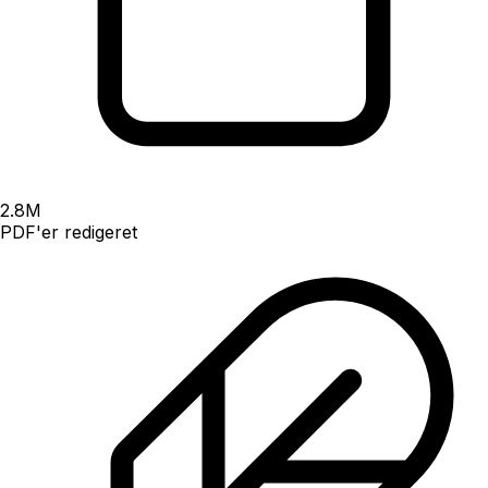
2.8
M
PDF'er redigeret