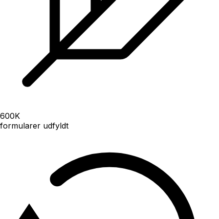
600
K
formularer udfyldt