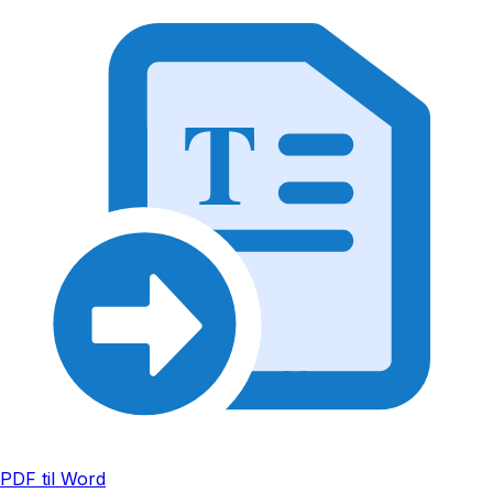
T
PDF til Word