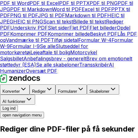
PDF til Word
PDF til Excel
PDF til PPTX
PDF til PNG
PDF til
JPG
PDF til Markdown
Word til PDF
Excel til PDF
PPTX til
PDF
PNG til PDF
JPG til PDF
Markdown til PDF
HEIC til
JPEG
HEIC til PNG
Scan til tekst
Billede til tekst
Rediger
PDF
Underskriv PDF
Slet sider
Flet PDF
Flet billeder
Opdel
PDF
Komprimer PDF
Komprimer billede
Beskyt PDF
Lås PDF
op
Vandmærke til PDF
Tilføj sidetal
Formular W-4
Formular
W-9
Formular I-9
Se alle
Slutseddel for
motorkøretøj
Lejeaftale til bolig
Motorcykel
Salgsbillet
Anbefalingsbrev - generelt
Brev om emotionelt
støttedyr (ESA)
Se alle skabeloner
Transskribér
AI
Humanizer
Oversæt PDF
Konverter
Rediger
Formularer
Skabeloner
AI funktioner
Log ind
open navigation menu
Rediger dine PDF-filer på få sekunder