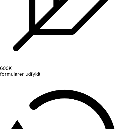
600
K
formularer udfyldt