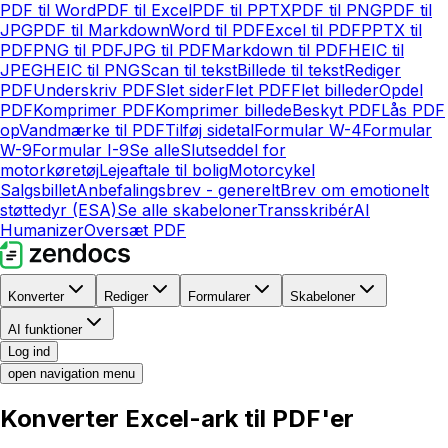
PDF til Word
PDF til Excel
PDF til PPTX
PDF til PNG
PDF til
JPG
PDF til Markdown
Word til PDF
Excel til PDF
PPTX til
PDF
PNG til PDF
JPG til PDF
Markdown til PDF
HEIC til
JPEG
HEIC til PNG
Scan til tekst
Billede til tekst
Rediger
PDF
Underskriv PDF
Slet sider
Flet PDF
Flet billeder
Opdel
PDF
Komprimer PDF
Komprimer billede
Beskyt PDF
Lås PDF
op
Vandmærke til PDF
Tilføj sidetal
Formular W-4
Formular
W-9
Formular I-9
Se alle
Slutseddel for
motorkøretøj
Lejeaftale til bolig
Motorcykel
Salgsbillet
Anbefalingsbrev - generelt
Brev om emotionelt
støttedyr (ESA)
Se alle skabeloner
Transskribér
AI
Humanizer
Oversæt PDF
Konverter
Rediger
Formularer
Skabeloner
AI funktioner
Log ind
open navigation menu
Konverter Excel-ark til PDF'er