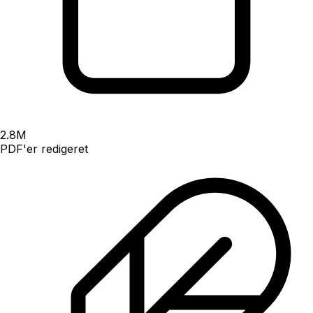
2.8
M
PDF'er redigeret