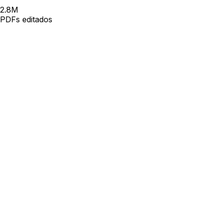
2.8
M
PDFs editados