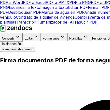
PDF a Word
PDF a Excel
PDF a PPTX
PDF a PNG
PDF a JP
PNG
Escanear a texto
Imagen a texto
Editar PDF
Firmar PDF
PDF
Desbloquear PDF
Marca de agua en PDF
Añadir númer
vehículo
Contrato de alquiler de vivienda
Compraventa de m
plantillas
Transcribir
Humanizador de IA
Traducir PDF
Convertir
Editar
Formularios
Plantillas
Funciones d
Iniciar sesión
open navigation menu
Firma documentos PDF de forma segu