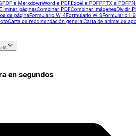
G
PDF a Markdown
Word a PDF
Excel a PDF
PPTX a PDF
PN
Eliminar páginas
Combinar PDF
Combinar imágenes
Dividir 
os de página
Formulario W-4
Formulario W-9
Formulario I-9
oto
Carta de recomendación general
Carta de animal de ap
e IA
ra en segundos