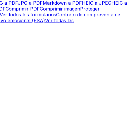
G a PDF
JPG a PDF
Markdown a PDF
HEIC a JPEG
HEIC a
PDF
Comprimir PDF
Comprimir imagen
Proteger
Ver todos los formularios
Contrato de compraventa de
oyo emocional (ESA)
Ver todas las