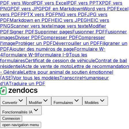
PDF vers Word
PDF vers Excel
PDF vers PPTX
PDF vers
PNG
PDF vers JPG
PDF en Markdown
Word vers PDF
Excel
vers PDF
PPTX vers PDF
PNG vers PDF
JPG vers
PDF
Markdown en PDF
HEIC vers JPEG
HEIC vers
PNG
Scanner vers texte
Image vers texte
Modifier
PDF
Signer PDF
Supprimer pages
Fusionner PDF
Fusionner
images
Diviser PDF
Compresser PDF
Compresser
l'image
Protéger un PDF
Déverrouiller un PDF
Filigraner un
PDF
Ajouter des numéros de page
Formulaire W-
4
Formulaire W-9
Formulaire I-9
Tous les
formulaires
Certificat de cession de véhicule
Contrat de bail
résidentiel
Acte de vente de moto
Lettre de recommandation
- Générale
Lettre pour animal de soutien émotionnel
(ASE)
Voir tous les modèles
Transcrire
Humaniseur
d'IA
Traduire un PDF
Convertir
Modifier
Formulaires
Modèles
Fonctionnalités IA
Connexion
open navigation menu