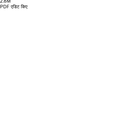
2.8
M
PDF एडिट किए