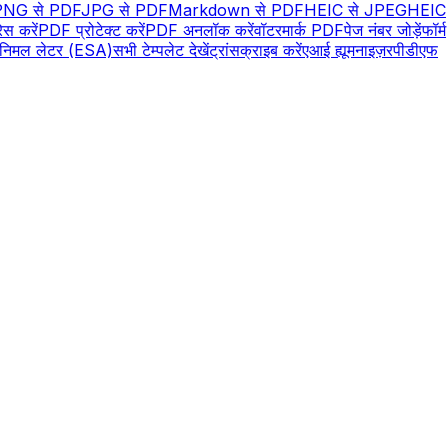
PNG से PDF
JPG से PDF
Markdown से PDF
HEIC से JPEG
HEIC
ेस करें
PDF प्रोटेक्ट करें
PDF अनलॉक करें
वॉटरमार्क PDF
पेज नंबर जोड़ें
फॉर्म
एनिमल लेटर (ESA)
सभी टेम्पलेट देखें
ट्रांसक्राइब करें
एआई ह्यूमनाइज़र
पीडीएफ