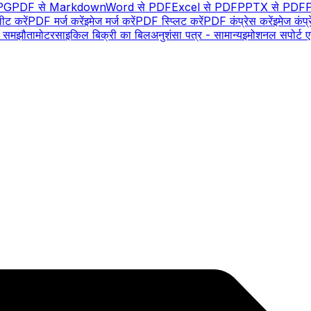
PG
PDF से Markdown
Word से PDF
Excel से PDF
PPTX से PDF
ीट करें
PDF मर्ज करें
इमेज मर्ज करें
PDF स्प्लिट करें
PDF कंप्रेस करें
इमेज कंप्र
ा समझौता
मोटरसाइकिल बिक्री का बिल
अनुशंसा पत्र - सामान्य
इमोशनल सपोर्ट 