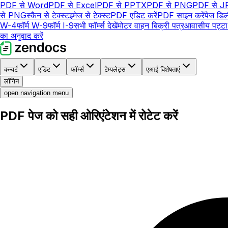
PDF से Word
PDF से Excel
PDF से PPTX
PDF से PNG
PDF से J
से PNG
स्कैन से टेक्स्ट
इमेज से टेक्स्ट
PDF एडिट करें
PDF साइन करें
पेज डिल
W-4
फॉर्म W-9
फॉर्म I-9
सभी फॉर्म्स देखें
मोटर वाहन बिक्री पत्र
आवासीय पट्ट
का अनुवाद करें
कन्वर्ट
एडिट
फॉर्म्स
टेम्पलेट्स
एआई विशेषताएं
लॉगिन
open navigation menu
PDF पेज को सही ओरिएंटेशन में रोटेट करें