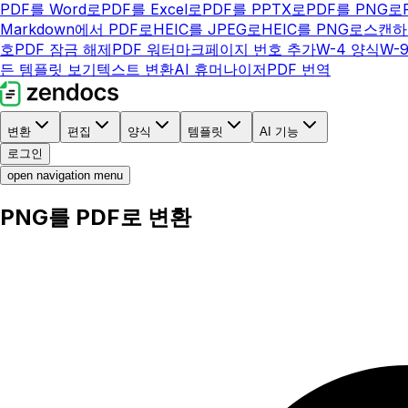
PDF를 Word로
PDF를 Excel로
PDF를 PPTX로
PDF를 PNG로
Markdown에서 PDF로
HEIC를 JPEG로
HEIC를 PNG로
스캔하
호
PDF 잠금 해제
PDF 워터마크
페이지 번호 추가
W-4 양식
W-
든 템플릿 보기
텍스트 변환
AI 휴머나이저
PDF 번역
변환
편집
양식
템플릿
AI 기능
로그인
open navigation menu
PNG를 PDF로 변환