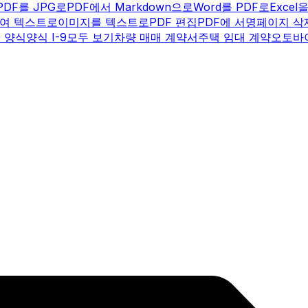
PDF를 JPG로
PDF에서 Markdown으로
Word를 PDF로
Excel
여 텍스트로
이미지를 텍스트로
PDF 편집
PDF에 서명
페이지 삭
9 양식
양식 I-9
모두 보기
차량 매매 계약서
주택 임대 계약
오토바