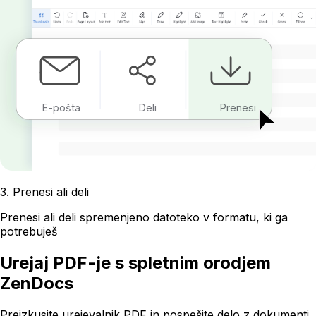
E-pošta
Deli
Prenesi
3
.
Prenesi ali deli
Prenesi ali deli spremenjeno datoteko v formatu, ki ga
potrebuješ
Urejaj PDF-je s spletnim orodjem
ZenDocs
Preizkusite urejevalnik PDF in pospešite delo z dokumenti