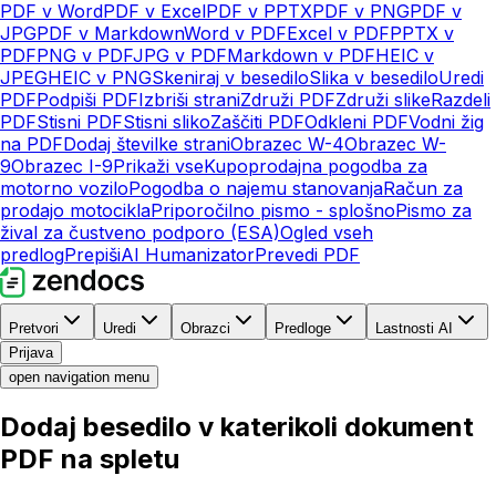
PDF v Word
PDF v Excel
PDF v PPTX
PDF v PNG
PDF v
JPG
PDF v Markdown
Word v PDF
Excel v PDF
PPTX v
PDF
PNG v PDF
JPG v PDF
Markdown v PDF
HEIC v
JPEG
HEIC v PNG
Skeniraj v besedilo
Slika v besedilo
Uredi
PDF
Podpiši PDF
Izbriši strani
Združi PDF
Združi slike
Razdeli
PDF
Stisni PDF
Stisni sliko
Zaščiti PDF
Odkleni PDF
Vodni žig
na PDF
Dodaj številke strani
Obrazec W-4
Obrazec W-
9
Obrazec I-9
Prikaži vse
Kupoprodajna pogodba za
motorno vozilo
Pogodba o najemu stanovanja
Račun za
prodajo motocikla
Priporočilno pismo - splošno
Pismo za
žival za čustveno podporo (ESA)
Ogled vseh
predlog
Prepiši
AI Humanizator
Prevedi PDF
Pretvori
Uredi
Obrazci
Predloge
Lastnosti AI
Prijava
open navigation menu
Dodaj besedilo v katerikoli dokument
PDF na spletu