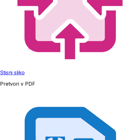
Stisni sliko
Pretvori v PDF