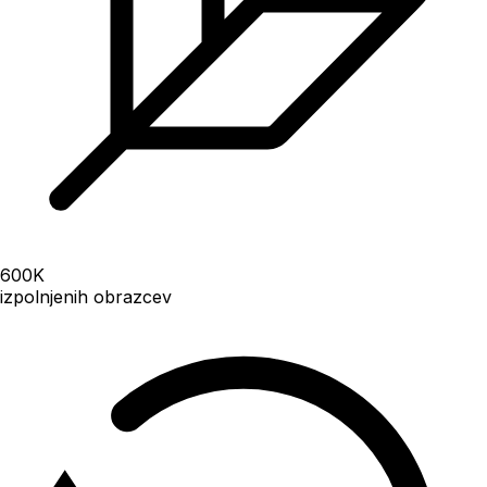
600
K
izpolnjenih obrazcev