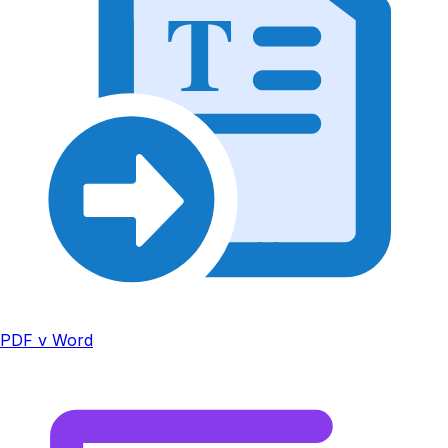
T
PDF v Word