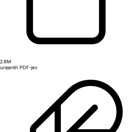
2.8
M
urejenih PDF-jev