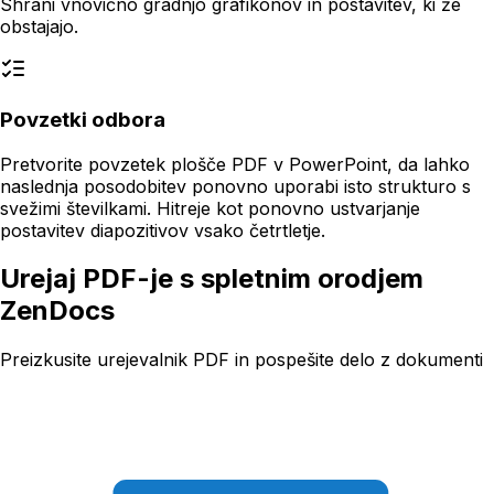
Shrani vnovično gradnjo grafikonov in postavitev, ki že
obstajajo.
Povzetki odbora
Pretvorite povzetek plošče PDF v PowerPoint, da lahko
naslednja posodobitev ponovno uporabi isto strukturo s
svežimi številkami. Hitreje kot ponovno ustvarjanje
postavitev diapozitivov vsako četrtletje.
Urejaj PDF-je s spletnim orodjem
ZenDocs
Preizkusite urejevalnik PDF in pospešite delo z dokumenti