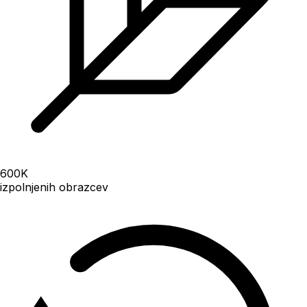
600
K
izpolnjenih obrazcev