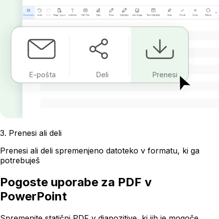
E-pošta
Deli
Prenesi
3
.
Prenesi ali deli
Prenesi ali deli spremenjeno datoteko v formatu, ki ga
potrebuješ
Pogoste uporabe za PDF v
PowerPoint
Spremenite statični PDF v diapozitive, ki jih je mogoče