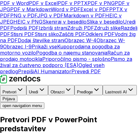
PDF v Word
PDF v Excel
PDF v PPTX
PDF v PNG
PDF v
JPG
PDF v Markdown
Word v PDF
Excel v PDF
PPTX v
PDF
PNG v PDF
JPG v PDF
Markdown v PDF
HEIC v
JPEG
HEIC v PNG
Skeniraj v besedilo
Slika v besedilo
Uredi
PDF
Podpiši PDF
Izbriši strani
Združi PDF
Združi slike
Razdeli
PDF
Stisni PDF
Stisni sliko
Zaščiti PDF
Odkleni PDF
Vodni žig
na PDF
Dodaj številke strani
Obrazec W-4
Obrazec W-
9
Obrazec I-9
Prikaži vse
Kupoprodajna pogodba za
motorno vozilo
Pogodba o najemu stanovanja
Račun za
prodajo motocikla
Priporočilno pismo - splošno
Pismo za
žival za čustveno podporo (ESA)
Ogled vseh
predlog
Prepiši
AI Humanizator
Prevedi PDF
Pretvori
Uredi
Obrazci
Predloge
Lastnosti AI
Prijava
open navigation menu
Pretvori PDF v PowerPoint
predstavitev