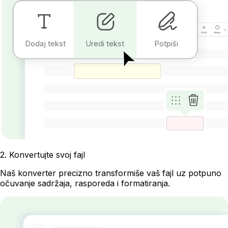
Dodaj tekst
Uredi tekst
Potpiši
2
.
Konvertujte svoj fajl
Naš konverter precizno transformiše vaš fajl uz potpuno
očuvanje sadržaja, rasporeda i formatiranja.