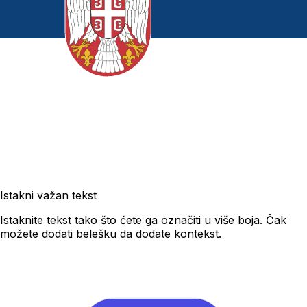
Istakni važan tekst
Istaknite tekst tako što ćete ga označiti u više boja. Čak
možete dodati belešku da dodate kontekst.