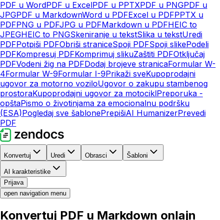
PDF u Word
PDF u Excel
PDF u PPTX
PDF u PNG
PDF u
JPG
PDF u Markdown
Word u PDF
Excel u PDF
PPTX u
PDF
PNG u PDF
JPG u PDF
Markdown u PDF
HEIC to
JPEG
HEIC to PNG
Skeniranje u tekst
Slika u tekst
Uredi
PDF
Potpiši PDF
Obriši stranice
Spoji PDF
Spoji slike
Podeli
PDF
Kompresuj PDF
Komprimuj sliku
Zaštiti PDF
Otključaj
PDF
Vodeni žig na PDF
Dodaj brojeve stranica
Formular W-
4
Formular W-9
Formular I-9
Prikaži sve
Kupoprodajni
ugovor za motorno vozilo
Ugovor o zakupu stambenog
prostora
Kupoprodajni ugovor za motocikl
Preporuka -
opšta
Pismo o životinjama za emocionalnu podršku
(ESA)
Pogledaj sve šablone
Prepiši
AI Humanizer
Prevedi
PDF
Konvertuj
Uredi
Obrasci
Šabloni
AI karakteristike
Prijava
open navigation menu
Konvertuj PDF u Markdown onlajn