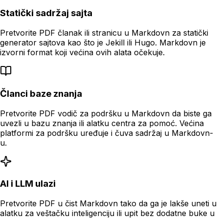
Statički sadržaj sajta
Pretvorite PDF članak ili stranicu u Markdovn za statički
generator sajtova kao što je Jekill ili Hugo. Markdovn je
izvorni format koji većina ovih alata očekuje.
Članci baze znanja
Pretvorite PDF vodič za podršku u Markdovn da biste ga
uvezli u bazu znanja ili alatku centra za pomoć. Većina
platformi za podršku uređuje i čuva sadržaj u Markdovn-
u.
AI i LLM ulazi
Pretvorite PDF u čist Markdovn tako da ga je lakše uneti u
alatku za veštačku inteligenciju ili upit bez dodatne buke u