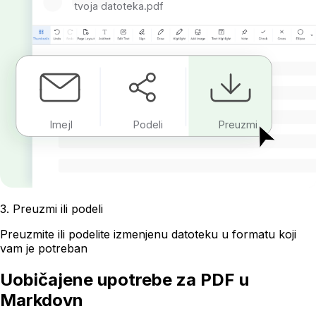
tvoja datoteka.pdf
Imejl
Podeli
Preuzmi
3
.
Preuzmi ili podeli
Preuzmite ili podelite izmenjenu datoteku u formatu koji
vam je potreban
Uobičajene upotrebe za PDF u
Markdovn