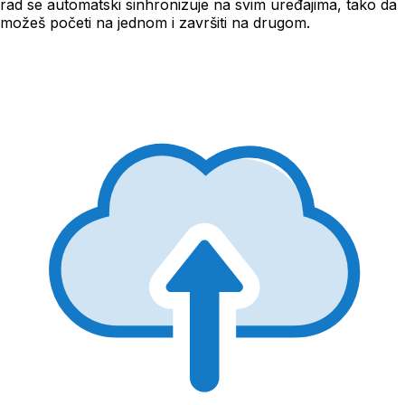
rad se automatski sinhronizuje na svim uređajima, tako da
možeš početi na jednom i završiti na drugom.