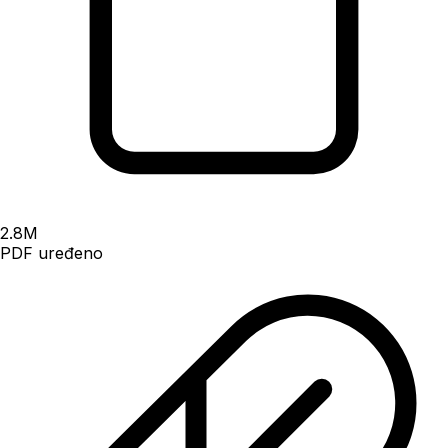
2.8
M
PDF uređeno