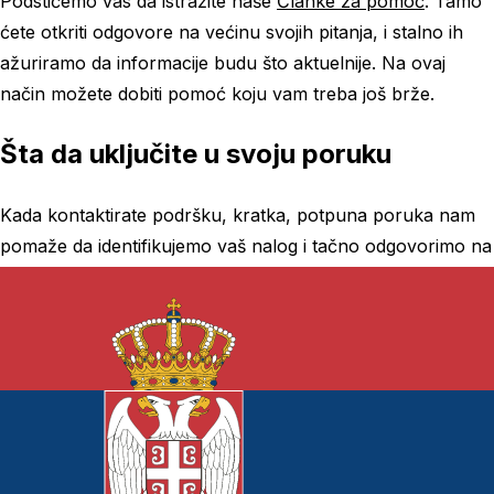
Podstičemo vas da istražite naše
Članke za pomoć
. Tamo
ćete otkriti odgovore na većinu svojih pitanja, i stalno ih
ažuriramo da informacije budu što aktuelnije. Na ovaj
način možete dobiti pomoć koju vam treba još brže.
Šta da uključite u svoju poruku
Kada kontaktirate podršku, kratka, potpuna poruka nam
pomaže da identifikujemo vaš nalog i tačno odgovorimo na
prvi odgovor. Molimo uključite:
Adresa e-pošte povezana sa vašim Zendocs nalogom
Jasan opis problema ili pitanja
Relevantni datumi, iznosi ili ID-ovi transakcija za
pitanja o obračunu
Snimci ekrana ili tekst greške ako nešto nije uspelo u
proizvodu