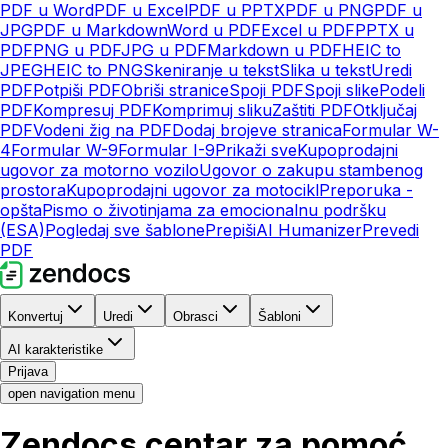
PDF u Word
PDF u Excel
PDF u PPTX
PDF u PNG
PDF u
JPG
PDF u Markdown
Word u PDF
Excel u PDF
PPTX u
PDF
PNG u PDF
JPG u PDF
Markdown u PDF
HEIC to
JPEG
HEIC to PNG
Skeniranje u tekst
Slika u tekst
Uredi
PDF
Potpiši PDF
Obriši stranice
Spoji PDF
Spoji slike
Podeli
PDF
Kompresuj PDF
Komprimuj sliku
Zaštiti PDF
Otključaj
PDF
Vodeni žig na PDF
Dodaj brojeve stranica
Formular W-
4
Formular W-9
Formular I-9
Prikaži sve
Kupoprodajni
ugovor za motorno vozilo
Ugovor o zakupu stambenog
prostora
Kupoprodajni ugovor za motocikl
Preporuka -
opšta
Pismo o životinjama za emocionalnu podršku
(ESA)
Pogledaj sve šablone
Prepiši
AI Humanizer
Prevedi
PDF
Konvertuj
Uredi
Obrasci
Šabloni
AI karakteristike
Prijava
open navigation menu
Zendocs centar za pomoć