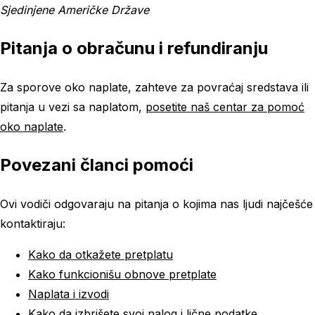
Sjedinjene Američke Države
Pitanja o obračunu i refundiranju
Za sporove oko naplate, zahteve za povraćaj sredstava ili
pitanja u vezi sa naplatom,
posetite naš centar za pomoć
oko naplate
.
Povezani članci pomoći
Ovi vodiči odgovaraju na pitanja o kojima nas ljudi najčešće
kontaktiraju:
Kako da otkažete pretplatu
Kako funkcionišu obnove pretplate
Naplata i izvodi
Kako da izbrišete svoj nalog i lične podatke