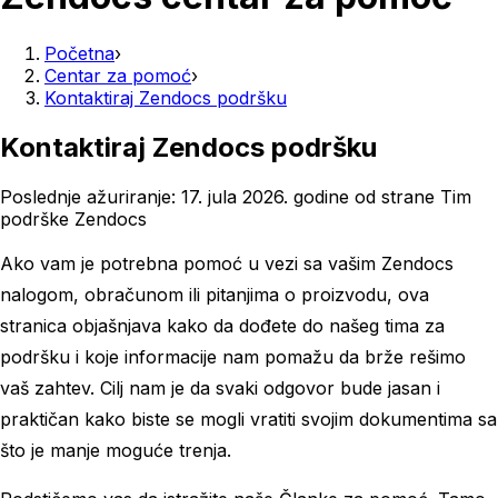
Početna
›
Centar za pomoć
›
Kontaktiraj Zendocs podršku
Kontaktiraj Zendocs podršku
Poslednje ažuriranje:
17. jula 2026. godine
od strane
Tim
podrške Zendocs
Ako vam je potrebna pomoć u vezi sa vašim Zendocs
nalogom, obračunom ili pitanjima o proizvodu, ova
stranica objašnjava kako da dođete do našeg tima za
podršku i koje informacije nam pomažu da brže rešimo
vaš zahtev. Cilj nam je da svaki odgovor bude jasan i
praktičan kako biste se mogli vratiti svojim dokumentima sa
što je manje moguće trenja.