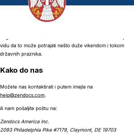
Vremena odgovora
Naša korisnička podrška je takođe dostupna 24/7 i
odgovor možete očekivati u roku od nekoliko sati. Imajte u
vidu da to može potrajati nešto duže vikendom i tokom
državnih praznika.
Kako do nas
Možete nas kontaktirati i putem imejla na
help@zendocs.com
.
ili nam pošaljite poštu na:
Zendocs America Inc.
2093 Philadelphia Pike #7179, Claymont, DE 19703