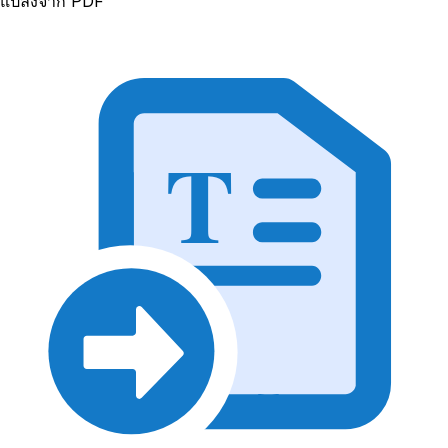
แปลงจาก PDF
T