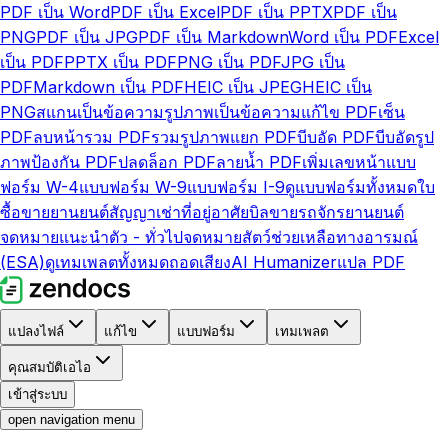
PDF เป็น Word
PDF เป็น Excel
PDF เป็น PPTX
PDF เป็น
PNG
PDF เป็น JPG
PDF เป็น Markdown
Word เป็น PDF
Excel
เป็น PDF
PPTX เป็น PDF
PNG เป็น PDF
JPG เป็น
PDF
Markdown เป็น PDF
HEIC เป็น JPEG
HEIC เป็น
PNG
สแกนเป็นข้อความ
รูปภาพเป็นข้อความ
แก้ไข PDF
เซ็น
PDF
ลบหน้า
รวม PDF
รวมรูปภาพ
แยก PDF
บีบอัด PDF
บีบอัดรูป
ภาพ
ป้องกัน PDF
ปลดล็อก PDF
ลายน้ำ PDF
เพิ่มเลขหน้า
แบบ
ฟอร์ม W-4
แบบฟอร์ม W-9
แบบฟอร์ม I-9
ดูแบบฟอร์มทั้งหมด
ใบ
ซื้อขายยานยนต์
สัญญาเช่าที่อยู่อาศัย
บิลขายรถจักรยานยนต์
จดหมายแนะนำตัว - ทั่วไป
จดหมายสัตว์ช่วยเหลือทางอารมณ์
(ESA)
ดูเทมเพลตทั้งหมด
ถอดเสียง
AI Humanizer
แปล PDF
แปลงไฟล์
แก้ไข
แบบฟอร์ม
เทมเพลต
คุณสมบัติเอไอ
เข้าสู่ระบบ
open navigation menu