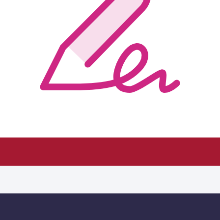
กรอกและเซ็น PDF
แก้ไขและเซ็นเอกสารแบบดิจิทัลได้ง่ายๆ เพียงแก้ไขเนื้อหา กรอก
ฟิลด์แบบฟอร์ม และเพิ่มลายเซ็น