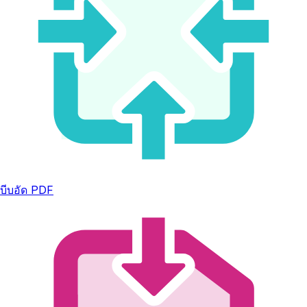
บีบอัด PDF