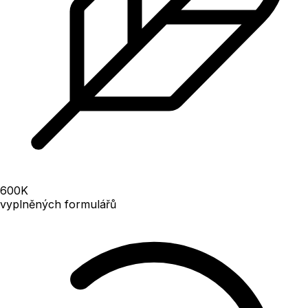
600
K
vyplněných formulářů