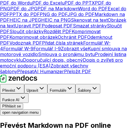
PDF do Wordu
PDF do Excelu
PDF do PPTX
PDF do
PNG
PDF do JPG
PDF na Markdown
Word do PDF
Excel do
PDF
PPTX do PDF
PNG do PDF
JPG do PDF
Markdown na
PDF
HEIC na JPEG
HEIC na PNG
Skenovat na text
Obrázek
na text
Upravit PDF
Podepsat PDF
Smazat stránky
Sloučit
PDF
Sloučit obrázky
Rozdělit PDF
Komprimovat
PDF
Komprimovat obrázek
Ochránit PDF
Odemknout
PDF
Vodoznak PDF
Přidat čísla stránek
Formulář W-
4
Formulář W-9
Formulář I-9
Zobrazit vše
Kupní smlouva na
motorové vozidlo
Smlouva o pronájmu bytu
Prodejní listina
motocyklu
Doporučující dopis, obecný
Dopis o zvířeti pro
emoční podporu (ESA)
Zobrazit všechny
šablony
Přepsat
AI Humanizer
Přeložit PDF
Převést
Upravit
Formuláře
Šablony
Funkce AI
Přihlásit se
open navigation menu
Převést Markdown na PDF online