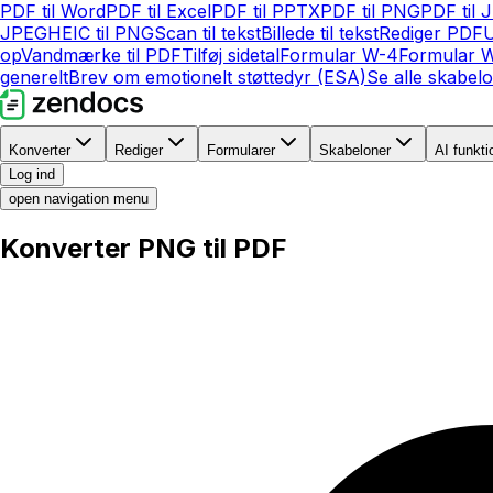
PDF til Word
PDF til Excel
PDF til PPTX
PDF til PNG
PDF til 
JPEG
HEIC til PNG
Scan til tekst
Billede til tekst
Rediger PDF
U
op
Vandmærke til PDF
Tilføj sidetal
Formular W-4
Formular 
generelt
Brev om emotionelt støttedyr (ESA)
Se alle skabel
Konverter
Rediger
Formularer
Skabeloner
AI funkti
Log ind
open navigation menu
Konverter PNG til PDF