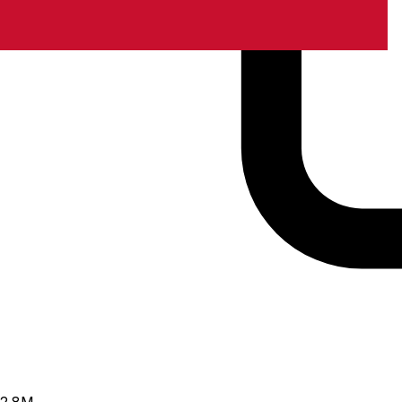
2.8
M