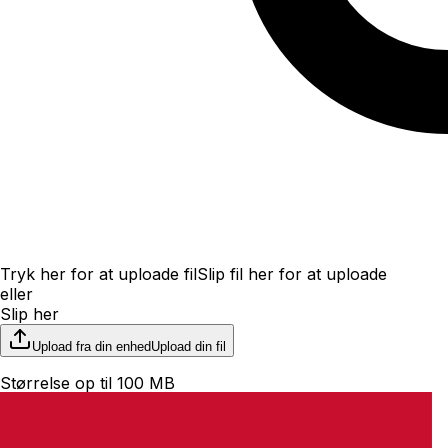
Tryk her for at uploade fil
Slip fil her for at uploade
eller
Slip her
Upload fra din enhed
Upload din fil
Størrelse op til 100 MB
File upload