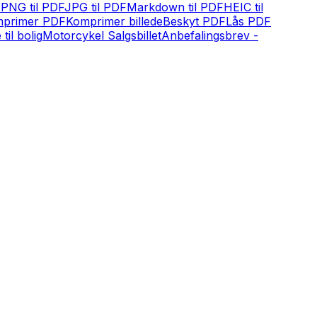
F
PNG til PDF
JPG til PDF
Markdown til PDF
HEIC til
primer PDF
Komprimer billede
Beskyt PDF
Lås PDF
 til bolig
Motorcykel Salgsbillet
Anbefalingsbrev -