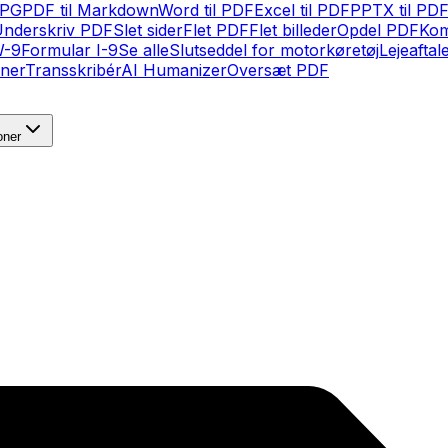
JPG
PDF til Markdown
Word til PDF
Excel til PDF
PPTX til PD
nderskriv PDF
Slet sider
Flet PDF
Flet billeder
Opdel PDF
Kom
W-9
Formular I-9
Se alle
Slutseddel for motorkøretøj
Lejeaftale
oner
Transskribér
AI Humanizer
Oversæt PDF
oner