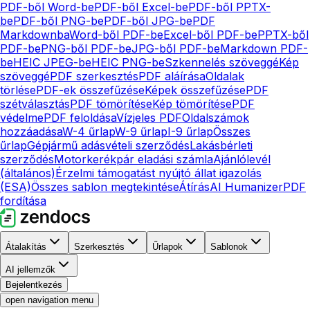
PDF-ből Word-be
PDF-ből Excel-be
PDF-ből PPTX-
be
PDF-ből PNG-be
PDF-ből JPG-be
PDF
Markdownba
Word-ből PDF-be
Excel-ből PDF-be
PPTX-ből
PDF-be
PNG-ből PDF-be
JPG-ből PDF-be
Markdown PDF-
be
HEIC JPEG-be
HEIC PNG-be
Szkennelés szöveggé
Kép
szöveggé
PDF szerkesztés
PDF aláírása
Oldalak
törlése
PDF-ek összefűzése
Képek összefűzése
PDF
szétválasztás
PDF tömörítése
Kép tömörítése
PDF
védelme
PDF feloldása
Vízjeles PDF
Oldalszámok
hozzáadása
W-4 űrlap
W-9 űrlap
I-9 űrlap
Összes
űrlap
Gépjármű adásvételi szerződés
Lakásbérleti
szerződés
Motorkerékpár eladási számla
Ajánlólevél
(általános)
Érzelmi támogatást nyújtó állat igazolás
(ESA)
Összes sablon megtekintése
Átírás
AI Humanizer
PDF
fordítása
Átalakítás
Szerkesztés
Űrlapok
Sablonok
AI jellemzők
Bejelentkezés
open navigation menu