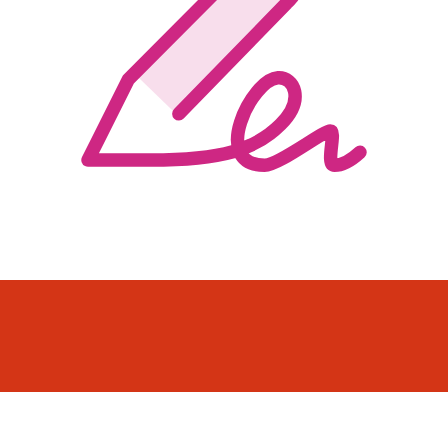
PDF-ek kitöltése és aláírása
Könnyű digitálisan szerkeszteni és aláírni a
dokumentumokat. Csak módosítsa a tartalmat, töltse ki az
űrlapmezőket, és adjon hozzá egy aláírást.