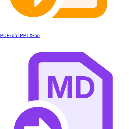
PDF-ből PPTX-be
MD