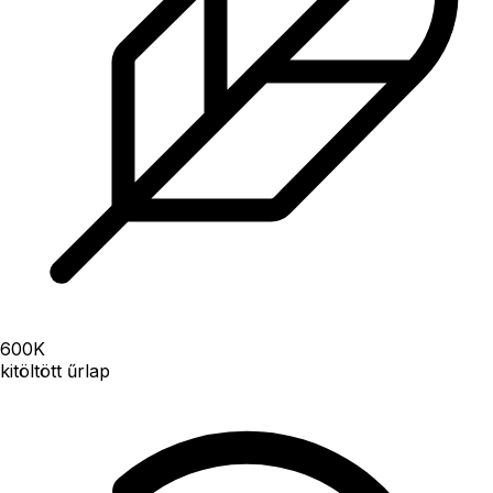
600
K
kitöltött űrlap