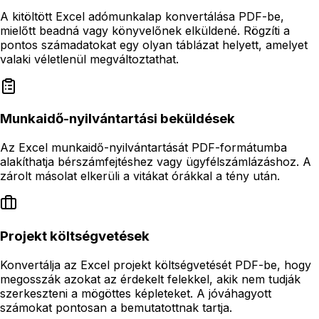
A kitöltött Excel adómunkalap konvertálása PDF-be,
mielőtt beadná vagy könyvelőnek elküldené. Rögzíti a
pontos számadatokat egy olyan táblázat helyett, amelyet
valaki véletlenül megváltoztathat.
Munkaidő-nyilvántartási beküldések
Az Excel munkaidő-nyilvántartását PDF-formátumba
alakíthatja bérszámfejtéshez vagy ügyfélszámlázáshoz. A
zárolt másolat elkerüli a vitákat órákkal a tény után.
Projekt költségvetések
Konvertálja az Excel projekt költségvetését PDF-be, hogy
megosszák azokat az érdekelt felekkel, akik nem tudják
szerkeszteni a mögöttes képleteket. A jóváhagyott
számokat pontosan a bemutatottnak tartja.