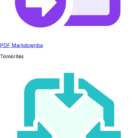
PDF Markdownba
Tömörítés