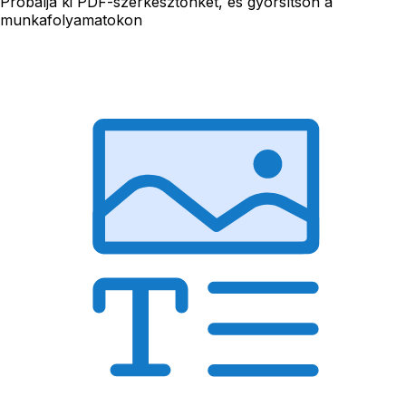
Próbálja ki PDF-szerkesztőnket, és gyorsítson a
munkafolyamatokon