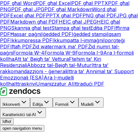
PDF għal Word
PDF għal Excel
PDF għal PPTX
PDF għal
PNG
PDF għal JPG
PDF għal Markdown
Word għal
PDF
Excel għal PDF
PPTX għal PDF
PNG għal PDF
JPG għal
PDF
Markdown għal PDF
HEIC għal JPEG
HEIC għal
PNG
Skannja għal test
Stampa għal test
Editja PDF
Iffirma
PDF
Ħassar paġni
Iġedded PDF
Iġedded stampi
Iqsam
PDF
Ikkumpressa PDF
Ikkumpatta l-immaġni
Ipproteġi
PDF
Iftaħ PDF
Żid watermark ma' PDF
Żid numri tal-
paġni
Formola W-4
Formola W-9
Formola I-9
Ara l-formoli
kollha
Att ta' Bejgħ ta' Vettura
Ftehim ta' Kiri
Residenzjali
Abbozz tal-Bejgħ tal-Mutur
Ittra ta'
rakkomandazzjoni - ġenerali
Ittra ta' Annimal ta' Support
Emozzjonali (ESA)
Ara l-mudelli
kollha
Ittraskrivi
Umanizzatur AI
Ittraduċi PDF
Ikkonverti
Editja
Formoli
Mudelli
Karatteristiċi tal-AI
Idħol
open navigation menu