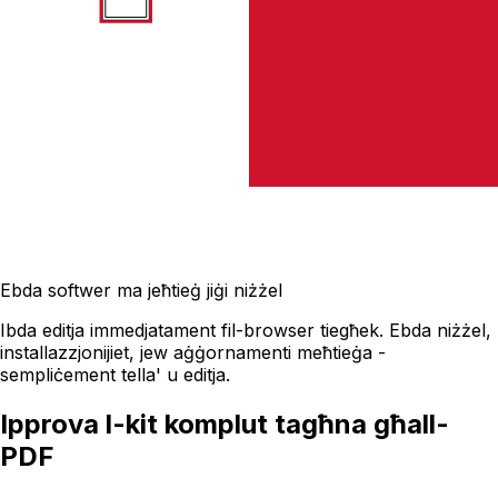
Ebda softwer ma jeħtieġ jiġi niżżel
Ibda editja immedjatament fil-browser tiegħek. Ebda niżżel,
installazzjonijiet, jew aġġornamenti meħtieġa -
sempliċement tella' u editja.
Ipprova l-kit komplut tagħna għall-
PDF