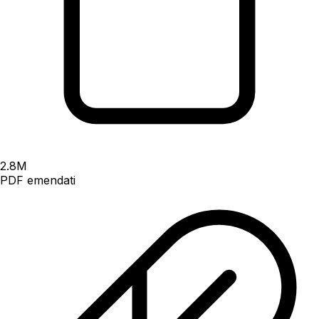
2.8
M
PDF emendati