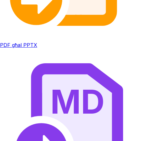
PDF għal PPTX
MD