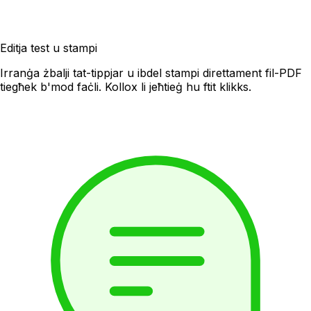
Editja test u stampi
Irranġa żbalji tat-tippjar u ibdel stampi direttament fil-PDF
tiegħek b'mod faċli. Kollox li jeħtieġ hu ftit klikks.