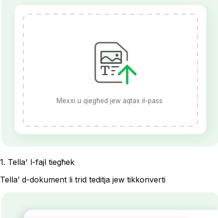
Mexxi u qiegħed jew aqtax il-pass
1
.
Tella' l-fajl tiegħek
Tella’ d-dokument li trid teditja jew tikkonverti