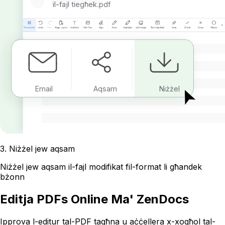
il-fajl tiegħek.pdf
Email
Aqsam
Niżżel
3
.
Niżżel jew aqsam
Niżżel jew aqsam il-fajl modifikat fil-format li għandek
bżonn
Editja PDFs Online Ma' ZenDocs
Ipprova l-editur tal-PDF tagħna u aċċellera x-xogħol tal-