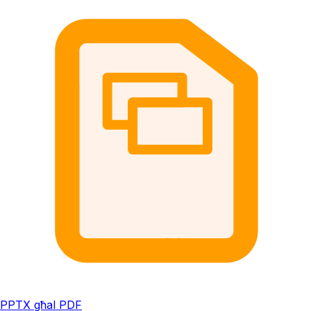
PPTX għal PDF