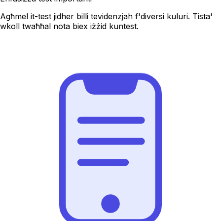
Agħmel it-test jidher billi tevidenzjah f'diversi kuluri. Tista'
wkoll twaħħal nota biex iżżid kuntest.