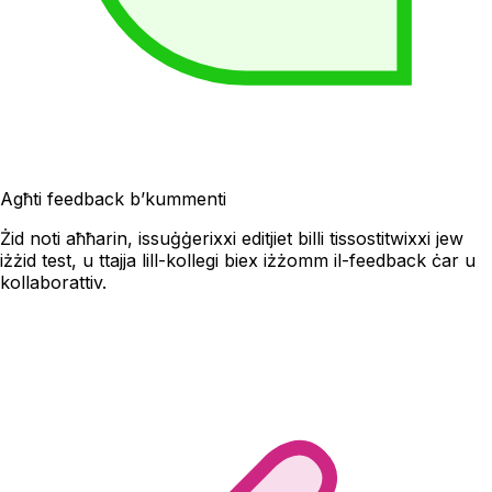
Agħti feedback b’kummenti
Żid noti aħħarin, issuġġerixxi editjiet billi tissostitwixxi jew
iżżid test, u ttajja lill-kollegi biex iżżomm il-feedback ċar u
kollaborattiv.