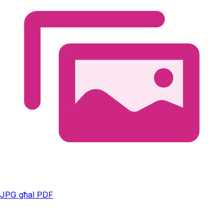
JPG għal PDF