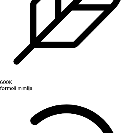
600
K
formoli mimlija