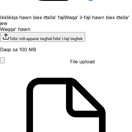
Ikklikkja hawn biex ittella' fajl
Waqa' il-fajl hawn biex ittella'
jew
Waqqa' hawn
Tella' mill-apparat tiegħek
Tella' l-fajl tiegħek
Daqs sa 100 MB
File upload