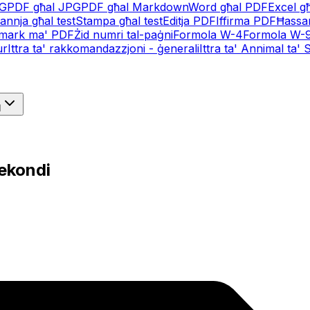
NG
PDF għal JPG
PDF għal Markdown
Word għal PDF
Excel g
annja għal test
Stampa għal test
Editja PDF
Iffirma PDF
Ħassa
rmark ma' PDF
Żid numri tal-paġni
Formola W-4
Formola W-
ur
Ittra ta' rakkomandazzjoni - ġenerali
Ittra ta' Annimal ta
I
sekondi