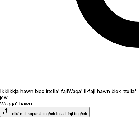
Ikklikkja hawn biex ittella' fajl
Waqa' il-fajl hawn biex ittella'
jew
Waqqa' hawn
Tella' mill-apparat tiegħek
Tella' l-fajl tiegħek
Daqs sa 100 MB
File upload