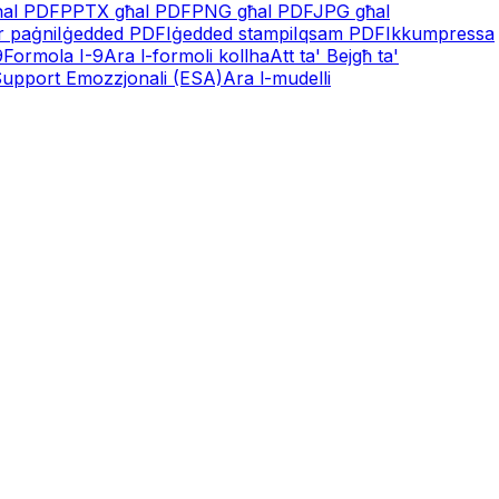
ħal PDF
PPTX għal PDF
PNG għal PDF
JPG għal
r paġni
Iġedded PDF
Iġedded stampi
Iqsam PDF
Ikkumpressa
9
Formola I-9
Ara l-formoli kollha
Att ta' Bejgħ ta'
' Support Emozzjonali (ESA)
Ara l-mudelli