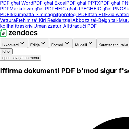
PDF għal Word
PDF għal Excel
PDF għal PPTX
PDF għal P
PDF
Markdown għal PDF
HEIC għal JPEG
HEIC għal PNG
Sk
PDF
Ikkumpatta l-immaġni
Ipproteġi PDF
Iftaħ PDF
Żid wate
Vettura
Ftehim ta' Kiri Residenzjali
Abbozz tal-Bejgħ tal-Mut
kollha
Ittraskrivi
Umanizzatur AI
Ittraduċi PDF
Ikkonverti
Editja
Formoli
Mudelli
Karatteristiċi tal-A
Idħol
open navigation menu
Iffirma dokumenti PDF b'mod sigur f'