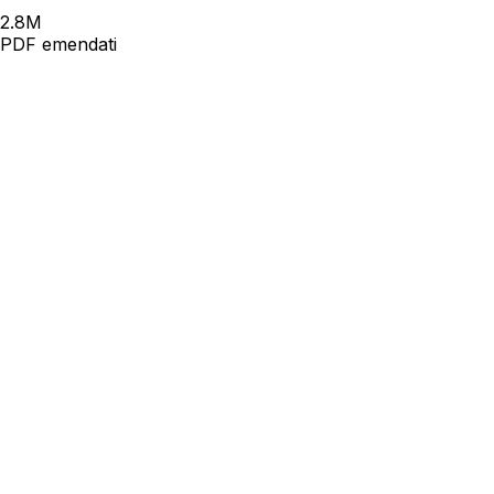
2.8
M
PDF emendati