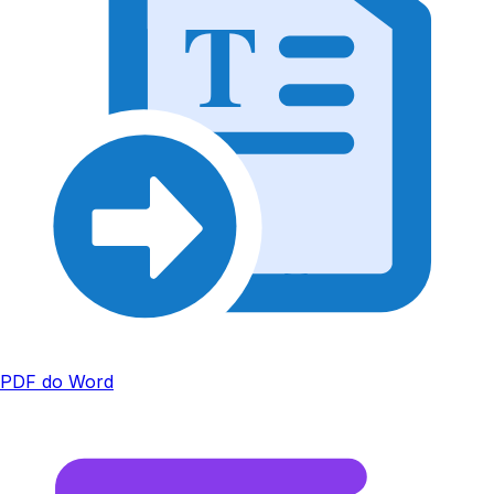
T
PDF do Word