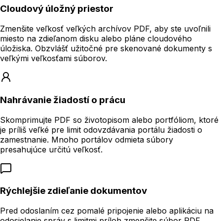
Cloudový úložný priestor
Zmenšite veľkosť veľkých archívov PDF, aby ste uvoľnili
miesto na zdieľanom disku alebo pláne cloudového
úložiska. Obzvlášť užitočné pre skenované dokumenty s
veľkými veľkosťami súborov.
Nahrávanie žiadostí o prácu
Skomprimujte PDF so životopisom alebo portfóliom, ktoré
je príliš veľké pre limit odovzdávania portálu žiadosti o
zamestnanie. Mnoho portálov odmieta súbory
presahujúce určitú veľkosť.
Rýchlejšie zdieľanie dokumentov
Pred odoslaním cez pomalé pripojenie alebo aplikáciu na
odosielanie správ s limitmi príloh zmenšite súbor PDF.