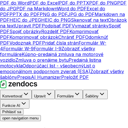
PDF do Word
PDF do Excel
PDF do PPTX
PDF do PNG
PDF
do JPG
PDF na Markdown
Word do PDF
Excel do
PDF
PPTX do PDF
PNG do PDF
JPG do PDF
Markdown na
PDF
HEIC do JPEG
HEIC do PNG
Skenovať na text
Obrázok
na text
Upravit PDF
Podpísať PDF
Vymazať stránky
Spojiť
PDF
Spojiť obrázky
Rozdeliť PDF
Komprimovať
PDF
Komprimovať obrázok
Chrániť PDF
Odomknúť
PDF
Vodoznak PDF
Pridať čísla strán
Formulár W-
4
Formulár W-9
Formulár I-9
Zobraziť všetky
formuláre
Kúpno-predajná zmluva na motorové
vozidlo
Zmluva o prenájme bytu
Predajná listina
motocykla
Odporúčací list - všeobecný
List o
emocionálnom podpornom zvierati (ESA)
Zobraziť všetky
šablóny
Prepis
AI Humanizer
Preložiť PDF
Konvertovať
Upravit
Formuláre
Šablóny
Funkcie AI
Prihlásiť sa
open navigation menu