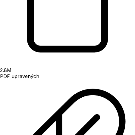
2.8
M
PDF upravených