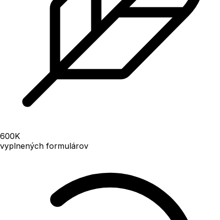
600
K
vyplnených formulárov