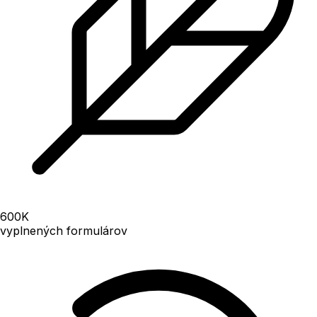
600
K
vyplnených formulárov