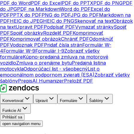
PDF do Word
PDF do Excel
PDF do PPTX
PDF do PNG
PDF
do JPG
PDF na Markdown
Word do PDF
Excel do
PDF
PPTX do PDF
PNG do PDF
JPG do PDF
Markdown na
PDF
HEIC do JPEG
HEIC do PNG
Skenovať na text
Obrázok
na text
Upravit PDF
Podpísať PDF
Vymazať stránky
Spojiť
PDF
Spojiť obrázky
Rozdeliť PDF
Komprimovať
PDF
Komprimovať obrázok
Chrániť PDF
Odomknúť
PDF
Vodoznak PDF
Pridať čísla strán
Formulár W-
4
Formulár W-9
Formulár I-9
Zobraziť všetky
formuláre
Kúpno-predajná zmluva na motorové
vozidlo
Zmluva o prenájme bytu
Predajná listina
motocykla
Odporúčací list - všeobecný
List o
emocionálnom podpornom zvierati (ESA)
Zobraziť všetky
šablóny
Prepis
AI Humanizer
Preložiť PDF
Konvertovať
Upravit
Formuláre
Šablóny
Funkcie AI
Prihlásiť sa
open navigation menu