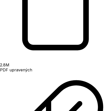
2.8
M
PDF upravených