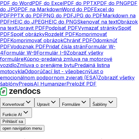
PDF do Word
PDF do Excel
PDF do PPTX
PDF do PNG
PDF
do JPG
PDF na Markdown
Word do PDF
Excel do
PDF
PPTX do PDF
PNG do PDF
JPG do PDF
Markdown na
PDF
HEIC do JPEG
HEIC do PNG
Skenovať na text
Obrázok
na text
Upravit PDF
Podpísať PDF
Vymazať stránky
Spojiť
PDF
Spojiť obrázky
Rozdeliť PDF
Komprimovať
PDF
Komprimovať obrázok
Chrániť PDF
Odomknúť
PDF
Vodoznak PDF
Pridať čísla strán
Formulár W-
4
Formulár W-9
Formulár I-9
Zobraziť všetky
formuláre
Kúpno-predajná zmluva na motorové
vozidlo
Zmluva o prenájme bytu
Predajná listina
motocykla
Odporúčací list - všeobecný
List o
emocionálnom podpornom zvierati (ESA)
Zobraziť všetky
šablóny
Prepis
AI Humanizer
Preložiť PDF
Konvertovať
Upravit
Formuláre
Šablóny
Funkcie AI
Prihlásiť sa
open navigation menu