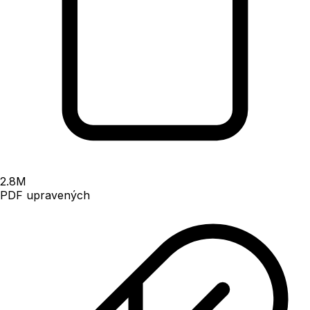
2.8
M
PDF upravených