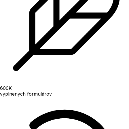
600
K
vyplnených formulárov