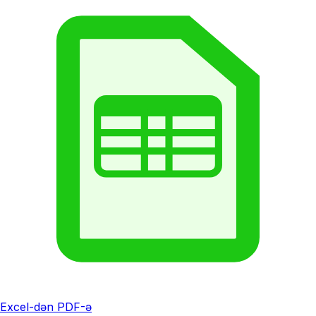
Excel-dən PDF-ə