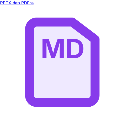
PPTX-dən PDF-ə
MD