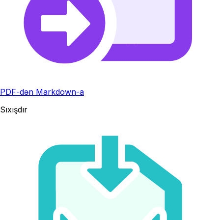
PDF-dən Markdown-a
Sıxışdır