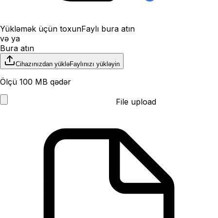
Yükləmək üçün toxun
Faylı bura atın
və ya
Bura atın
Cihazınızdan yüklə
Faylınızı yükləyin
Ölçü 100 MB qədər
File upload