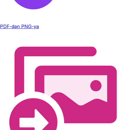
PDF-dən PNG-yə