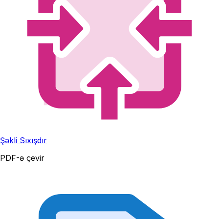
Şəkli Sıxışdır
PDF-ə çevir