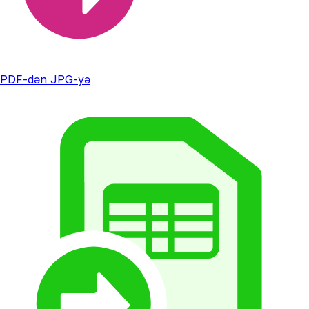
PDF-dən JPG-yə