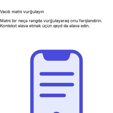
Vacib mətni vurğulayın
Mətni bir neçə rəngdə vurğulayaraq onu fərqləndirin.
Kontekst əlavə etmək üçün qeyd də əlavə edin.