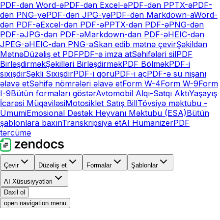
PDF-dən Word-ə
PDF-dən Excel-ə
PDF-dən PPTX-ə
PDF-
dən PNG-yə
PDF-dən JPG-yə
PDF-dən Markdown-a
Word-
dən PDF-ə
Excel-dən PDF-ə
PPTX-dən PDF-ə
PNG-dən
PDF-ə
JPG-dən PDF-ə
Markdown-dan PDF-ə
HEIC-dən
JPEG-ə
HEIC-dən PNG-ə
Skan edib mətnə çevir
Şəkildən
Mətnə
Düzəliş et PDF
PDF-ə imza at
Səhifələri sil
PDF
Birləşdirmək
Şəkilləri Birləşdirmək
PDF Bölmək
PDF-i
sıxışdır
Şəkli Sıxışdır
PDF-i qoru
PDF-i aç
PDF-ə su nişanı
əlavə et
Səhifə nömrələri əlavə et
Form W-4
Form W-9
Form
I-9
Bütün formaları göstər
Avtomobil Alqı-Satqı Aktı
Yaşayış
İcarəsi Müqaviləsi
Motosiklet Satış Bill
Tövsiyə məktubu -
Ümumi
Emosional Dəstək Heyvanı Məktubu (ESA)
Bütün
şablonlara baxın
Transkripsiya et
AI Humanizer
PDF
tərcümə
Çevir
Düzəliş et
Formalar
Şablonlar
AI Xüsusiyyətləri
Daxil ol
open navigation menu