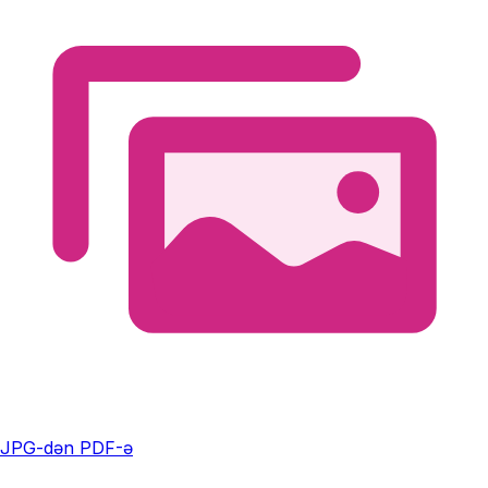
JPG-dən PDF-ə