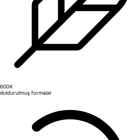
600
K
doldurulmuş formalar