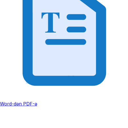
T
Word-dən PDF-ə