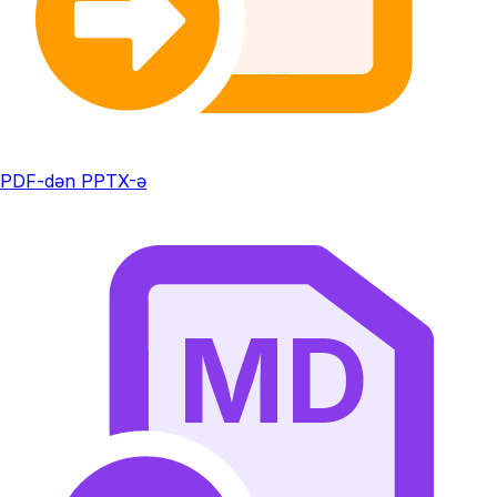
PDF-dən PPTX-ə
MD