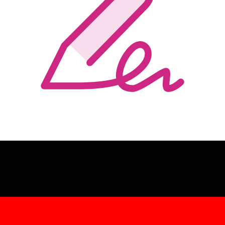
PDFs ausfüllen und unterschreiben
Es ist ganz einfach, Dokumente digital zu bearbeiten und
zu unterschreiben. Ändere den Inhalt, fülle die
Formularfelder aus und füge eine Unterschrift hinzu.