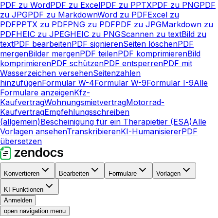
PDF zu Word
PDF zu Excel
PDF zu PPTX
PDF zu PNG
PDF
zu JPG
PDF zu Markdown
Word zu PDF
Excel zu
PDF
PPTX zu PDF
PNG zu PDF
PDF zu JPG
Markdown zu
PDF
HEIC zu JPEG
HEIC zu PNG
Scannen zu text
Bild zu
text
PDF bearbeiten
PDF signieren
Seiten löschen
PDF
mergen
Bilder mergen
PDF teilen
PDF komprimieren
Bild
komprimieren
PDF schützen
PDF entsperren
PDF mit
Wasserzeichen versehen
Seitenzahlen
hinzufügen
Formular W-4
Formular W-9
Formular I-9
Alle
Formulare anzeigen
Kfz-
Kaufvertrag
Wohnungsmietvertrag
Motorrad-
Kaufvertrag
Empfehlungsschreiben
(allgemein)
Bescheinigung für ein Therapietier (ESA)
Alle
Vorlagen ansehen
Transkribieren
KI-Humanisierer
PDF
übersetzen
Konvertieren
Bearbeiten
Formulare
Vorlagen
KI-Funktionen
Anmelden
open navigation menu