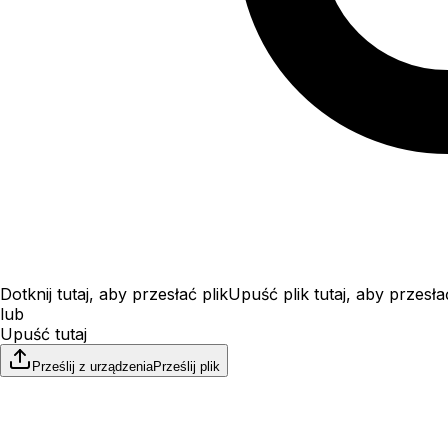
Dotknij tutaj, aby przesłać plik
Upuść plik tutaj, aby przesła
lub
Upuść tutaj
Prześlij z urządzenia
Prześlij plik
Rozmiar do 100 MB
File upload