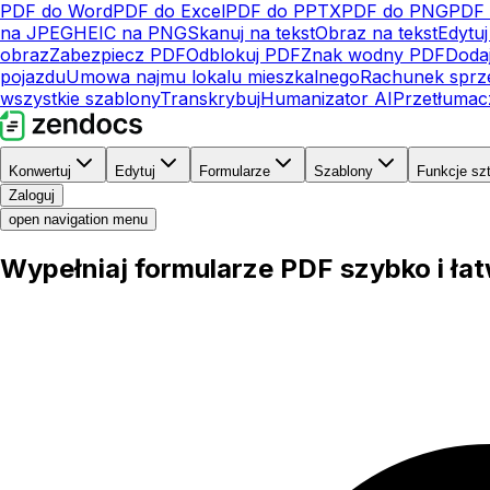
PDF do Word
PDF do Excel
PDF do PPTX
PDF do PNG
PDF 
na JPEG
HEIC na PNG
Skanuj na tekst
Obraz na tekst
Edytu
obraz
Zabezpiecz PDF
Odblokuj PDF
Znak wodny PDF
Doda
pojazdu
Umowa najmu lokalu mieszkalnego
Rachunek sprz
wszystkie szablony
Transkrybuj
Humanizator AI
Przetłuma
Konwertuj
Edytuj
Formularze
Szablony
Funkcje szt
Zaloguj
open navigation menu
Wypełniaj formularze PDF szybko i ła