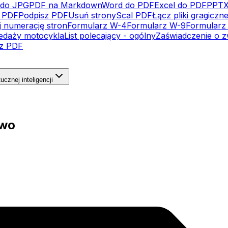
do JPG
PDF na Markdown
Word do PDF
Excel do PDF
PPTX
j PDF
Podpisz PDF
Usuń strony
Scal PDF
Łącz pliki gragiczn
j numerację stron
Formularz W-4
Formularz W-9
Formularz 
edaży motocykla
List polecający - ogólny
Zaświadczenie o z
cz PDF
ucznej inteligencji
two