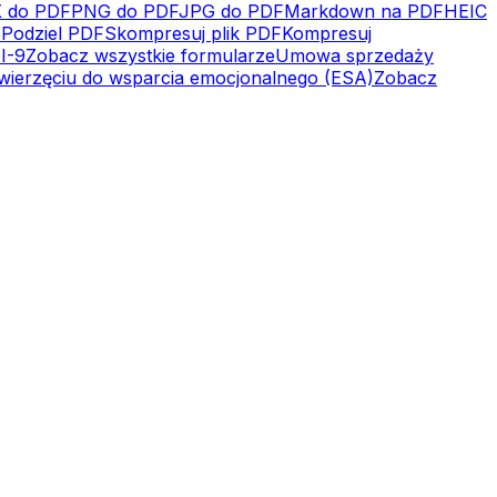
 do PDF
PNG do PDF
JPG do PDF
Markdown na PDF
HEIC
e
Podziel PDF
Skompresuj plik PDF
Kompresuj
I-9
Zobacz wszystkie formularze
Umowa sprzedaży
wierzęciu do wsparcia emocjonalnego (ESA)
Zobacz