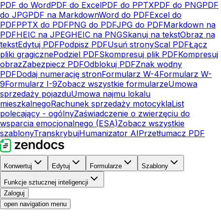
PDF do Word
PDF do Excel
PDF do PPTX
PDF do PNG
PDF
do JPG
PDF na Markdown
Word do PDF
Excel do
PDF
PPTX do PDF
PNG do PDF
JPG do PDF
Markdown na
PDF
HEIC na JPEG
HEIC na PNG
Skanuj na tekst
Obraz na
tekst
Edytuj PDF
Podpisz PDF
Usuń strony
Scal PDF
Łącz
pliki gragiczne
Podziel PDF
Skompresuj plik PDF
Kompresuj
obraz
Zabezpiecz PDF
Odblokuj PDF
Znak wodny
PDF
Dodaj numerację stron
Formularz W-4
Formularz W-
9
Formularz I-9
Zobacz wszystkie formularze
Umowa
sprzedaży pojazdu
Umowa najmu lokalu
mieszkalnego
Rachunek sprzedaży motocykla
List
polecający - ogólny
Zaświadczenie o zwierzęciu do
wsparcia emocjonalnego (ESA)
Zobacz wszystkie
szablony
Transkrybuj
Humanizator AI
Przetłumacz PDF
Konwertuj
Edytuj
Formularze
Szablony
Funkcje sztucznej inteligencji
Zaloguj
open navigation menu