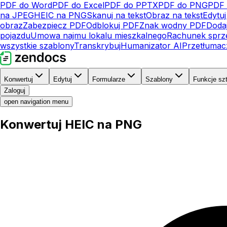
PDF do Word
PDF do Excel
PDF do PPTX
PDF do PNG
PDF 
na JPEG
HEIC na PNG
Skanuj na tekst
Obraz na tekst
Edytu
obraz
Zabezpiecz PDF
Odblokuj PDF
Znak wodny PDF
Doda
pojazdu
Umowa najmu lokalu mieszkalnego
Rachunek sprz
wszystkie szablony
Transkrybuj
Humanizator AI
Przetłuma
Konwertuj
Edytuj
Formularze
Szablony
Funkcje szt
Zaloguj
open navigation menu
Konwertuj HEIC na PNG