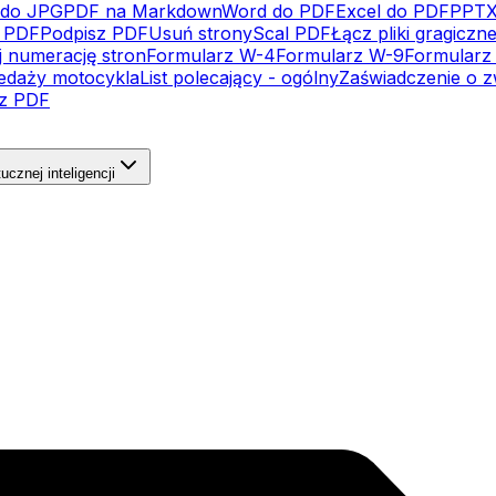
do JPG
PDF na Markdown
Word do PDF
Excel do PDF
PPTX
j PDF
Podpisz PDF
Usuń strony
Scal PDF
Łącz pliki gragiczn
j numerację stron
Formularz W-4
Formularz W-9
Formularz 
edaży motocykla
List polecający - ogólny
Zaświadczenie o z
cz PDF
ucznej inteligencji