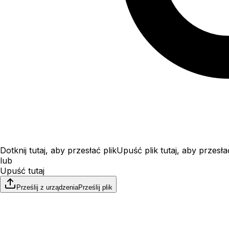
Dotknij tutaj, aby przesłać plik
Upuść plik tutaj, aby przesła
lub
Upuść tutaj
Prześlij z urządzenia
Prześlij plik
Rozmiar do 100 MB
File upload