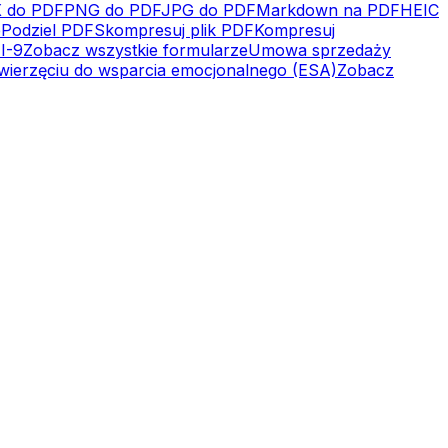
 do PDF
PNG do PDF
JPG do PDF
Markdown na PDF
HEIC
e
Podziel PDF
Skompresuj plik PDF
Kompresuj
I-9
Zobacz wszystkie formularze
Umowa sprzedaży
wierzęciu do wsparcia emocjonalnego (ESA)
Zobacz