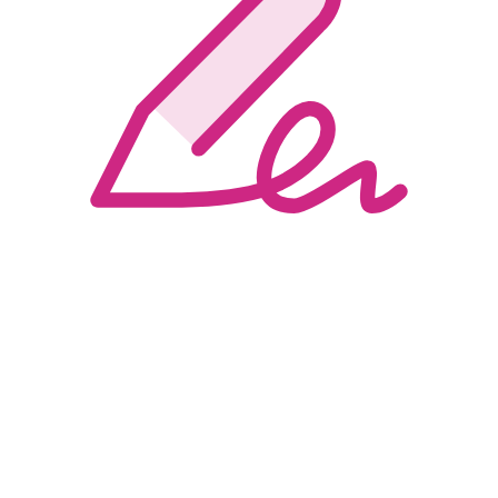
Wypełniaj i podpisuj pliki PDF
Łatwo edytuj i podpisuj dokumenty cyfrowo. Po prostu
zmodyfikuj zawartość, wypełnij pola formularza i dodaj
podpis.