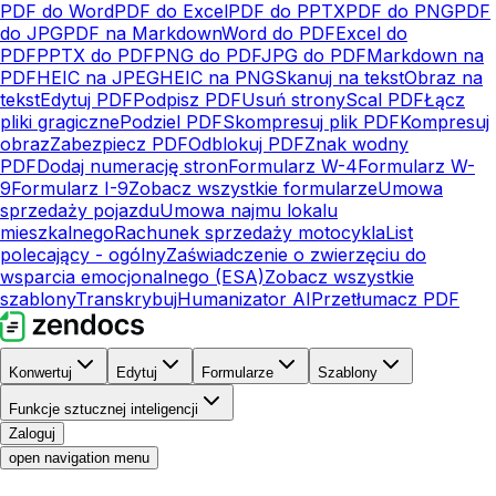
PDF do Word
PDF do Excel
PDF do PPTX
PDF do PNG
PDF
do JPG
PDF na Markdown
Word do PDF
Excel do
PDF
PPTX do PDF
PNG do PDF
JPG do PDF
Markdown na
PDF
HEIC na JPEG
HEIC na PNG
Skanuj na tekst
Obraz na
tekst
Edytuj PDF
Podpisz PDF
Usuń strony
Scal PDF
Łącz
pliki gragiczne
Podziel PDF
Skompresuj plik PDF
Kompresuj
obraz
Zabezpiecz PDF
Odblokuj PDF
Znak wodny
PDF
Dodaj numerację stron
Formularz W-4
Formularz W-
9
Formularz I-9
Zobacz wszystkie formularze
Umowa
sprzedaży pojazdu
Umowa najmu lokalu
mieszkalnego
Rachunek sprzedaży motocykla
List
polecający - ogólny
Zaświadczenie o zwierzęciu do
wsparcia emocjonalnego (ESA)
Zobacz wszystkie
szablony
Transkrybuj
Humanizator AI
Przetłumacz PDF
Konwertuj
Edytuj
Formularze
Szablony
Funkcje sztucznej inteligencji
Zaloguj
open navigation menu