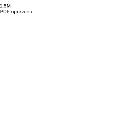
2.8
M
PDF upraveno