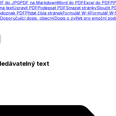
DF do JPG
PDF na Markdown
Word do PDF
Excel do PDF
PP
na text
Upravit PDF
Podepsat PDF
Smazat stránky
Sloučit P
odoznak PDF
Přidat čísla stránek
Formulář W-4
Formulář W-
Doporučující dopis, obecný
Dopis o zvířeti pro emoční po
ledávatelný text