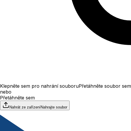
Klepněte sem pro nahrání souboru
Přetáhněte soubor sem
nebo
Přetáhněte sem
Nahrát ze zařízení
Nahrajte soubor
Velikost až 100 MB
File upload