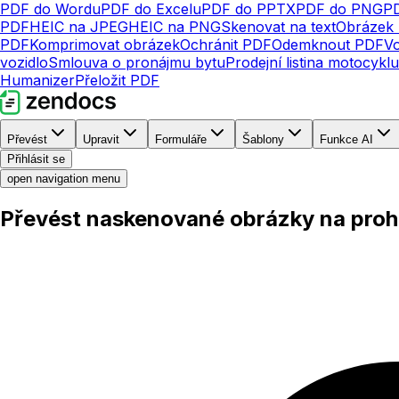
PDF do Wordu
PDF do Excelu
PDF do PPTX
PDF do PNG
P
PDF
HEIC na JPEG
HEIC na PNG
Skenovat na text
Obrázek 
PDF
Komprimovat obrázek
Ochránit PDF
Odemknout PDF
V
vozidlo
Smlouva o pronájmu bytu
Prodejní listina motocyklu
Humanizer
Přeložit PDF
Převést
Upravit
Formuláře
Šablony
Funkce AI
Přihlásit se
open navigation menu
Převést naskenované obrázky na proh