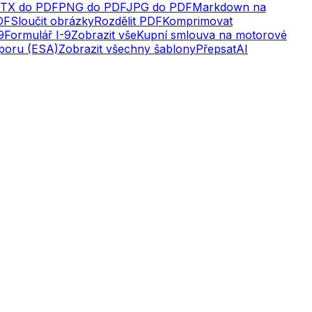
TX do PDF
PNG do PDF
JPG do PDF
Markdown na
DF
Sloučit obrázky
Rozdělit PDF
Komprimovat
9
Formulář I-9
Zobrazit vše
Kupní smlouva na motorové
dporu (ESA)
Zobrazit všechny šablony
Přepsat
AI