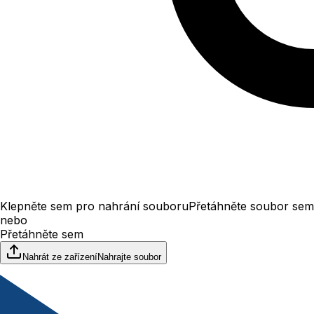
Klepněte sem pro nahrání souboru
Přetáhněte soubor sem
nebo
Přetáhněte sem
Nahrát ze zařízení
Nahrajte soubor
Velikost až 100 MB
File upload