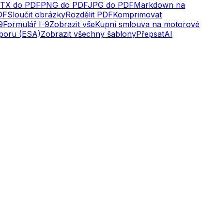
TX do PDF
PNG do PDF
JPG do PDF
Markdown na
DF
Sloučit obrázky
Rozdělit PDF
Komprimovat
9
Formulář I-9
Zobrazit vše
Kupní smlouva na motorové
dporu (ESA)
Zobrazit všechny šablony
Přepsat
AI