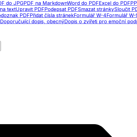
DF do JPG
PDF na Markdown
Word do PDF
Excel do PDF
PP
na text
Upravit PDF
Podepsat PDF
Smazat stránky
Sloučit P
odoznak PDF
Přidat čísla stránek
Formulář W-4
Formulář W-
Doporučující dopis, obecný
Dopis o zvířeti pro emoční po