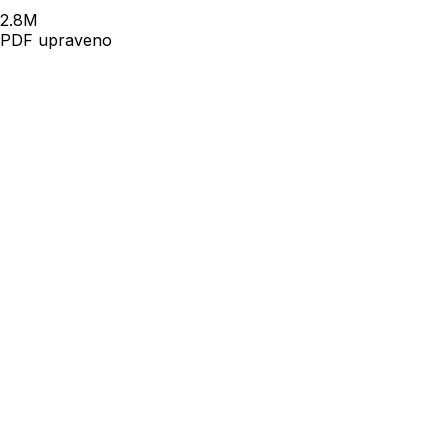
2.8
M
PDF upraveno