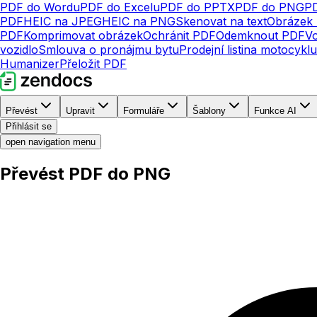
PDF do Wordu
PDF do Excelu
PDF do PPTX
PDF do PNG
P
PDF
HEIC na JPEG
HEIC na PNG
Skenovat na text
Obrázek 
PDF
Komprimovat obrázek
Ochránit PDF
Odemknout PDF
V
vozidlo
Smlouva o pronájmu bytu
Prodejní listina motocyklu
Humanizer
Přeložit PDF
Převést
Upravit
Formuláře
Šablony
Funkce AI
Přihlásit se
open navigation menu
Převést PDF do PNG