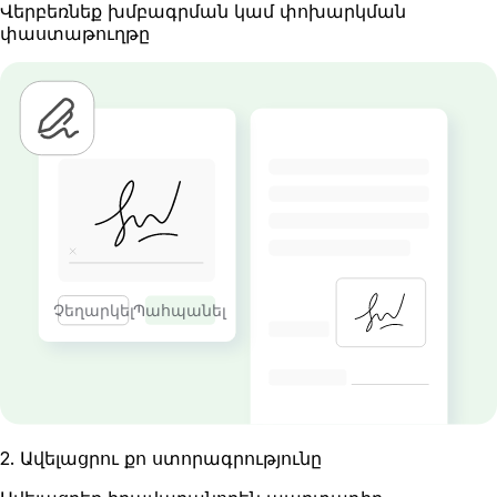
Վերբեռնեք խմբագրման կամ փոխարկման
փաստաթուղթը
Չեղարկել
Պահպանել
2
.
Ավելացրու քո ստորագրությունը