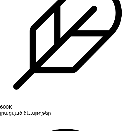
600
K
լրացված ձևաթղթեր