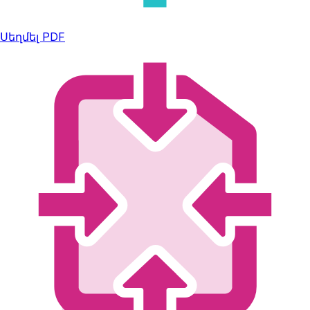
Սեղմել PDF