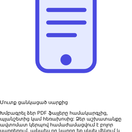
Մուտք ցանկացած սարքից
Խմբագրել ձեր PDF ֆայլերը համակարգչից,
պլանշետից կամ հեռախոսից: Ձեր աշխատանքը
ավտոմատ կերպով համաժամացվում է բոլոր
սարքերում, այնպես որ կարող եք սկսել մեկում և