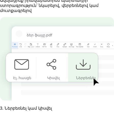
Ավելացրեք իրավաբանորեն պարտադիր
ստորագրություն՝ նկարելով, վերբեռնելով կամ
մուտքագրելով
ձեր ֆայլը.pdf
Էլ. հասցե
Կիսվել
Ներբեռնել
3
.
Ներբեռնել կամ կիսվել