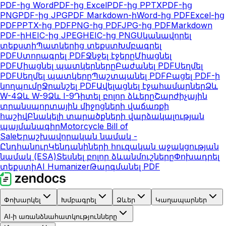
PDF-ից Word
PDF-ից Excel
PDF-ից PPTX
PDF-ից
PNG
PDF-ից JPG
PDF Markdown-ի
Word-ից PDF
Excel-ից
PDF
PPTX-ից PDF
PNG-ից PDF
JPG-ից PDF
Markdown
PDF-ի
HEIC-ից JPEG
HEIC-ից PNG
Սկանավորել
տեքստի
Պատկերից տեքստ
Խմբագրել
PDF
Ստորագրել PDF
Ջնջել էջերը
Միացնել
PDF
Միացնել պատկերները
Բաժանել PDF
Սեղմել
PDF
Սեղմել պատկերը
Պաշտպանել PDF
Բացել PDF-ի
կողպումը
Ջրանշել PDF
Ավելացնել էջահամարներ
Ձև
W-4
Ձև W-9
Ձև I-9
Դիտել բոլոր ձևերը
Շարժիչային
տրանսպորտային միջոցների վաճառքի
հաշիվ
Բնակելի տարածքների վարձակալության
պայմանագիր
Motorcycle Bill of
Sale
Երաշխավորական նամակ -
Ընդհանուր
Կենդանիների հուզական աջակցության
նամակ (ESA)
Տեսնել բոլոր ձևանմուշները
Փոխադրել
տեքստի
AI Humanizer
Թարգմանել PDF
Փոխարկել
Խմբագրել
Ձևեր
Կաղապարներ
AI-ի առանձնահատկությունները