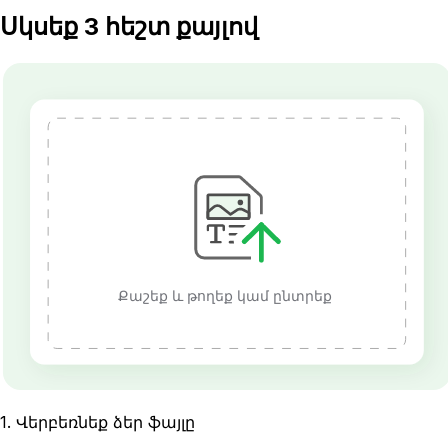
Սկսեք 3 հեշտ քայլով
Քաշեք և թողեք կամ ընտրեք
1
.
Վերբեռնեք ձեր ֆայլը