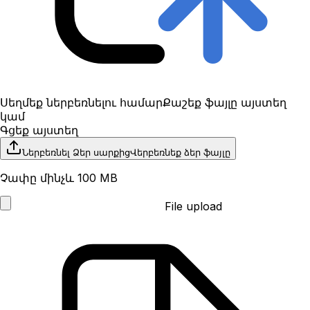
Սեղմեք ներբեռնելու համար
Քաշեք ֆայլը այստեղ
կամ
Գցեք այստեղ
Ներբեռնել Ձեր սարքից
Վերբեռնեք ձեր ֆայլը
Չափը մինչև 100 MB
File upload