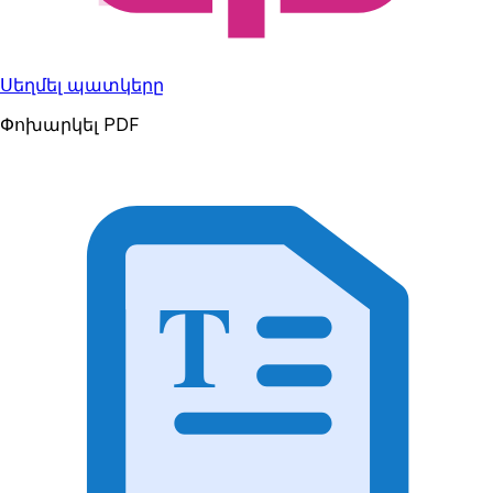
Սեղմել պատկերը
Փոխարկել PDF
T