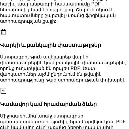
հաշիվ-ապրանքագրի հաստատումը PDF
հեռախոսից կամ նոութբուքից: Շարունակում է
հաստատումները շարժվել առանց ֆիզիկական
ստորագրության քայլի:
Վարկի և բանկային փաստաթղթեր
Ստորագրություն ավելացրեք վարկի
փաստաթղթերին կամ բանկային փաստաթղթերին,
որոնք ուղարկված են որպես PDF: Շատ
վարկատուներ այժմ ընդունում են թվային
ստորագրությունը թաց ստորագրության փոխարեն:
Կամավոր կամ հրաժարման ձևեր
Միջոցառումից առաջ ստորագրեք
պատասխանատվությունից հրաժարվելու կամ PDF
ձևի կամավոր ձևը՝ առանց ձեռքի տակ տպիչի