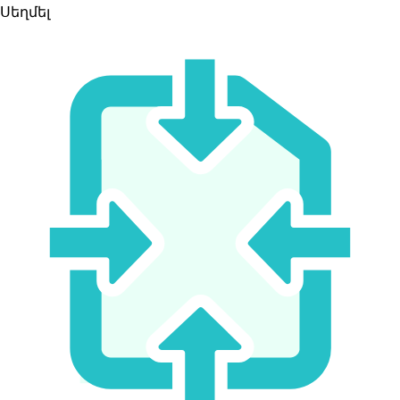
Սեղմել