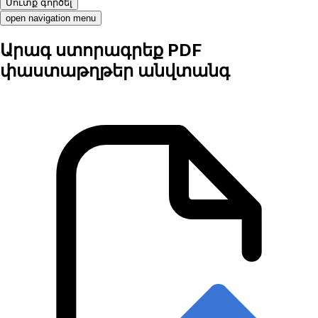
Մուտք գործել
open navigation menu
Արագ ստորագրեք PDF
փաստաթղթեր անվտանգ