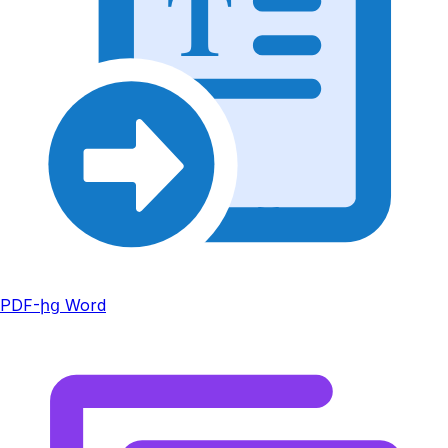
T
PDF-ից Word